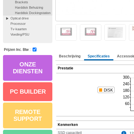
Brackets
Harddisk Behuizing
Harddisk Dockingstation
Optical drive
Processor
Tv-kaarten
Voeding/PSU
Prijzen Inc. Btw :
Beschrijving
Specificaties
Accessoi
ONZE
Prestatie
DIENSTEN
PC BUILDER
REMOTE
SUPPORT
Kenmerken
SSD capaciteit
12