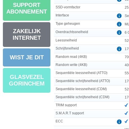
SUPPORT
SSD-vormfactor
25
ABONNEMENT
Interface
Ser
Type geheugen
M
ZAKELIJK
Overdrachtssnelheid
6 
INTERNET
Leessnelheid
52
Schrijfsnelheid
17
WIST JE DIT
Random read (4KB)
70
Random write (4KB)
40
Sequentiële leessnelheid (ATTO)
55
GLASVEZEL
Sequentiële schrijfsnelheid (ATTO)
17
GORINCHEM
Sequentiële leessnelheid (CDM)
52
Sequentiële schrijfsnelheid (CDM)
17
TRIM support
S.M.A.R.T support
ECC