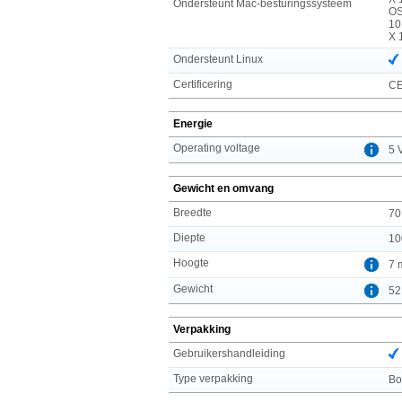
Ondersteunt Mac-besturingssysteem
OS
10
X 
Ondersteunt Linux
Certificering
CE
Energie
Operating voltage
5 
Gewicht en omvang
Breedte
70
Diepte
10
Hoogte
7 
Gewicht
52
Verpakking
Gebruikershandleiding
Type verpakking
Bo