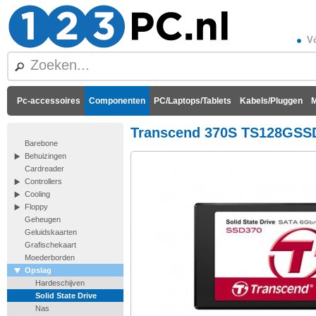
Vó
Pc-accessoires
Componenten
PC/Laptops/Tablets
Kabels/Pluggen
M
Transcend 370S TS128GSS
Barebone
Behuizingen
Cardreader
Controllers
Cooling
Floppy
Geheugen
Geluidskaarten
Grafischekaart
Moederborden
Opslag
Hardeschijven
Solid State Drive
Nas