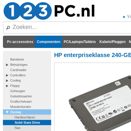
Vó
Pc-accessoires
Componenten
PC/Laptops/Tablets
Kabels/Pluggen
M
HP enterpriseklasse 240-
Barebone
Behuizingen
Cardreader
Controllers
Cooling
Floppy
Geheugen
Geluidskaarten
Grafischekaart
Moederborden
Opslag
Hardeschijven
Solid State Drive
Nas