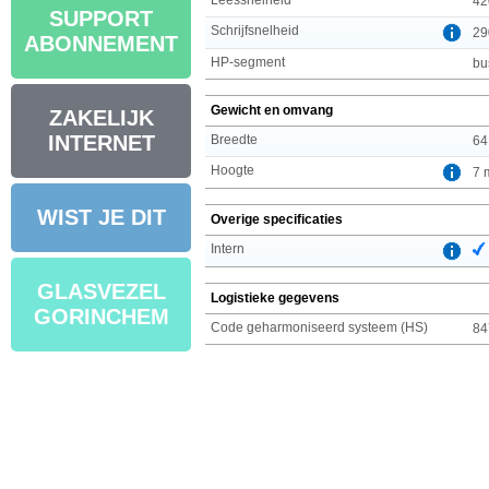
42
SUPPORT
Schrijfsnelheid
29
ABONNEMENT
HP-segment
bu
Gewicht en omvang
ZAKELIJK
INTERNET
Breedte
64
Hoogte
7 
WIST JE DIT
Overige specificaties
Intern
GLASVEZEL
Logistieke gegevens
GORINCHEM
Code geharmoniseerd systeem (HS)
84