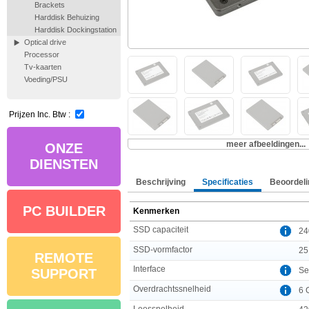
Brackets
Harddisk Behuizing
Harddisk Dockingstation
Optical drive
Processor
Tv-kaarten
Voeding/PSU
Prijzen Inc. Btw :
meer afbeeldingen...
ONZE
DIENSTEN
Beschrijving
Specificaties
Beoordeli
PC BUILDER
Kenmerken
SSD capaciteit
24
SSD-vormfactor
25
REMOTE
Interface
Se
SUPPORT
Overdrachtssnelheid
6 
Leessnelheid