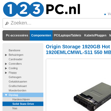
Vó
Pc-accessoires
Componenten
PC/Laptops/Tablets
Kabels/Pluggen
M
Origin Storage 1920GB Hot
Barebone
1920EMLCMWL-S11 550 MB
Behuizingen
Cardreader
Controllers
Cooling
Floppy
Geheugen
Geluidskaarten
Grafischekaart
Moederborden
Opslag
Hardeschijven
Solid State Drive
Nas