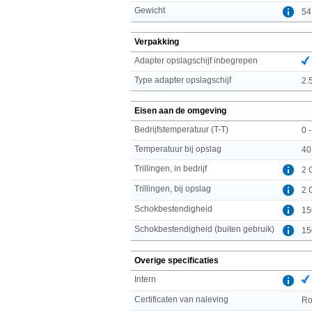
Gewicht
54
Verpakking
Adapter opslagschijf inbegrepen
Type adapter opslagschijf
2.5
Eisen aan de omgeving
Bedrijfstemperatuur (T-T)
0 
Temperatuur bij opslag
40
Trillingen, in bedrijf
2 
Trillingen, bij opslag
2 
Schokbestendigheid
15
Schokbestendigheid (buiten gebruik)
15
Overige specificaties
Intern
Certificaten van naleving
R