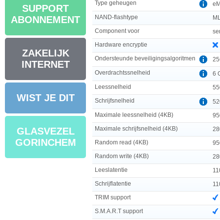
Type geheugen
e
SUPPORT
NAND-flashtype
ML
ABONNEMENT
Component voor
se
Hardware encryptie
ZAKELIJK
Ondersteunde beveiligingsalgoritmen
25
INTERNET
Overdrachtssnelheid
6 
Leessnelheid
55
WIST JE DIT
Schrijfsnelheid
52
Maximale leessnelheid (4KB)
95
Maximale schrijfsnelheid (4KB)
28
GLASVEZEL
GORINCHEM
Random read (4KB)
95
Random write (4KB)
28
Leeslatentie
11
Schrijflatentie
11
TRIM support
S.M.A.R.T support