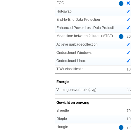
ECC
Hot-swap
End-to-End Data Protection
Enhanced Power Loss Data Protection technology
Mean time between failures (MTBF)
20
Actieve garbagecollection
Ondersteunt Windows
Ondersteunt Linux
TBW-classificatie
10
Energie
Vermogensverbruik (avg)
3 
Gewicht en omvang
Breedte
70
Diepte
10
Hoogte
7 