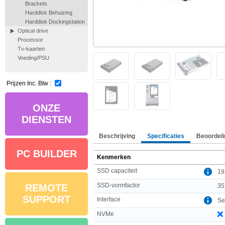
Brackets
Harddisk Behuizing
Harddisk Dockingstation
Optical drive
Processor
Tv-kaarten
Voeding/PSU
Prijzen Inc. Btw :
ONZE
DIENSTEN
Beschrijving
Specificaties
Beoordeli
PC BUILDER
Kenmerken
SSD capaciteit
19
SSD-vormfactor
35
REMOTE
SUPPORT
Interface
Ser
NVMe