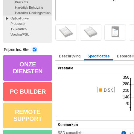
Brackets
Harddisk Behuizing
Harddisk Dockingstation
Optical drive
Processor
Tv-kaarten
Voeding/PSU
Prijzen Inc. Btw :
Beschrijving
Specificaties
Beoordeli
ONZE
Prestatie
DIENSTEN
PC BUILDER
REMOTE
SUPPORT
Kenmerken
SSD capaciteit
24