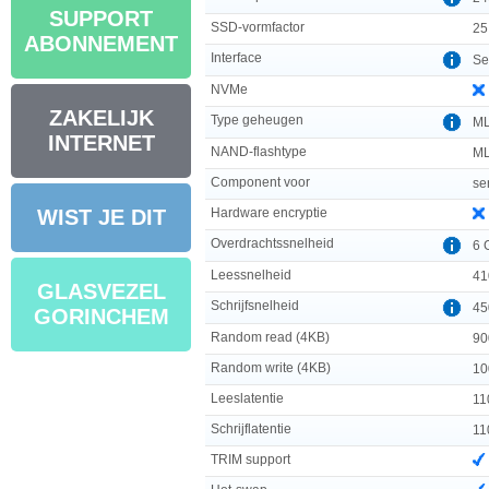
SUPPORT
SSD-vormfactor
25
ABONNEMENT
Interface
Ser
NVMe
ZAKELIJK
Type geheugen
M
INTERNET
NAND-flashtype
ML
Component voor
se
Hardware encryptie
WIST JE DIT
Overdrachtssnelheid
6 
Leessnelheid
41
GLASVEZEL
Schrijfsnelheid
45
GORINCHEM
Random read (4KB)
90
Random write (4KB)
10
Leeslatentie
11
Schrijflatentie
11
TRIM support