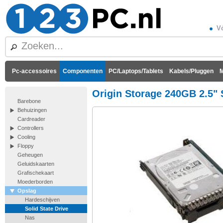
Vó
Pc-accessoires
Componenten
PC/Laptops/Tablets
Kabels/Pluggen
M
Origin Storage 240GB 2.
Barebone
Behuizingen
Cardreader
Controllers
Cooling
Floppy
Geheugen
Geluidskaarten
Grafischekaart
Moederborden
Opslag
Hardeschijven
Solid State Drive
Nas