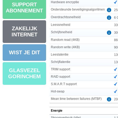
Hardware encryptie
SUPPORT
Ondersteunde beveiligingsalgoritmen
ABONNEMENT
25
Overdrachtssnelheid
6 
Leessnelheid
33
ZAKELIJK
Schrijfsnelheid
30
INTERNET
Random read (4KB)
86
Random write (4KB)
90
WIST JE DIT
Leeslatentie
13
Schrijflatentie
13
TRIM support
GLASVEZEL
GORINCHEM
RAID support
S.M.A.R.T support
Hot-swap
Mean time between failures (MTBF)
20
Energie
Stroomverbruik (idle)
1.