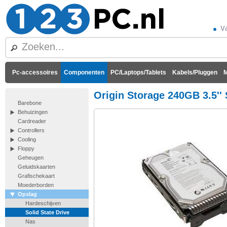
Vó
Pc-accessoires
Componenten
PC/Laptops/Tablets
Kabels/Pluggen
M
Origin Storage 240GB 3.5'
Barebone
Behuizingen
Cardreader
Controllers
Cooling
Floppy
Geheugen
Geluidskaarten
Grafischekaart
Moederborden
Opslag
Hardeschijven
Solid State Drive
Nas