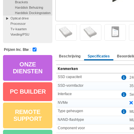
Brackets
Harddisk Behuizing
Harddisk Dockingstation
Optical drive
Processor
Tv-kaarten
Voeding/PSU
Prijzen Inc. Btw :
Beschrijving
Specificaties
Beoordeli
ONZE
Kenmerken
DIENSTEN
SSD capaciteit
24
SSD-vormfactor
35
PC BUILDER
Interface
Ser
NVMe
REMOTE
Type geheugen
M
SUPPORT
NAND-flashtype
ML
Component voor
se