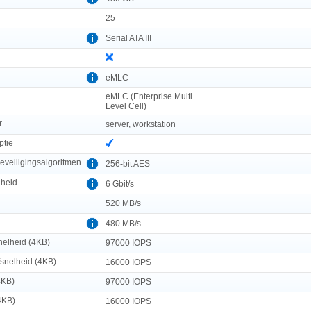
25
Serial ATA III
eMLC
eMLC (Enterprise Multi
Level Cell)
r
server, workstation
ptie
veiligingsalgoritmen
256-bit AES
lheid
6 Gbit/s
520 MB/s
480 MB/s
nelheid (4KB)
97000 IOPS
fsnelheid (4KB)
16000 IOPS
4KB)
97000 IOPS
4KB)
16000 IOPS