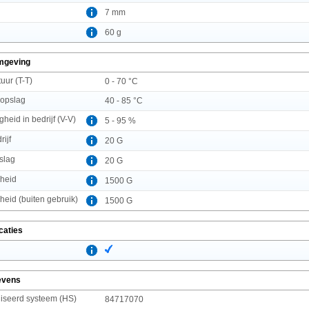
7 mm
60 g
mgeving
uur (T-T)
0 - 70 °C
 opslag
40 - 85 °C
gheid in bedrijf (V-V)
5 - 95 %
rijf
20 G
pslag
20 G
heid
1500 G
eid (buiten gebruik)
1500 G
caties
evens
seerd systeem (HS)
84717070