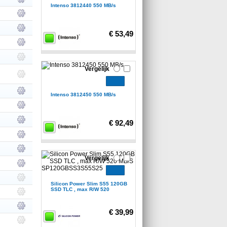
Intenso 3812440 550 MB/s
€ 53,49
Vergelijk
Intenso 3812450 550 MB/s
€ 92,49
Vergelijk
Silicon Power Slim S55 120GB
SSD TLC , max R/W 520
€ 39,99