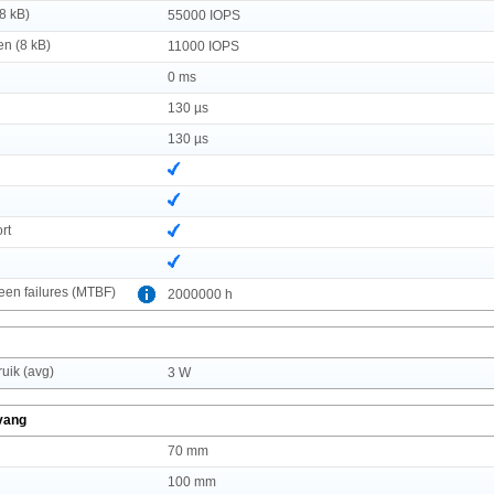
8 kB)
55000 IOPS
n (8 kB)
11000 IOPS
0 ms
130 µs
130 µs
rt
en failures (MTBF)
2000000 h
uik (avg)
3 W
vang
70 mm
100 mm