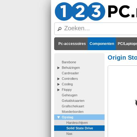
Pc-accessoires
Componenten
PC/Laptops
Origin St
Barebone
Behuizingen
Cardreader
Controllers
Cooling
Floppy
Geheugen
Geluidskaarten
Grafischekaart
Moederborden
Opslag
Hardeschijven
Solid State Drive
Nas