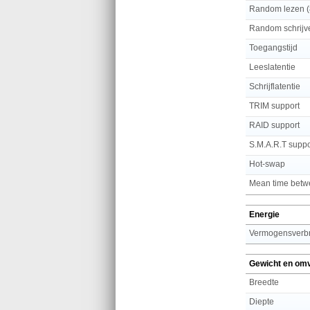
Random lezen (
Random schrijve
Toegangstijd
Leeslatentie
Schrijflatentie
TRIM support
RAID support
S.M.A.R.T suppo
Hot-swap
Mean time betwe
Energie
Vermogensverbr
Gewicht en om
Breedte
Diepte