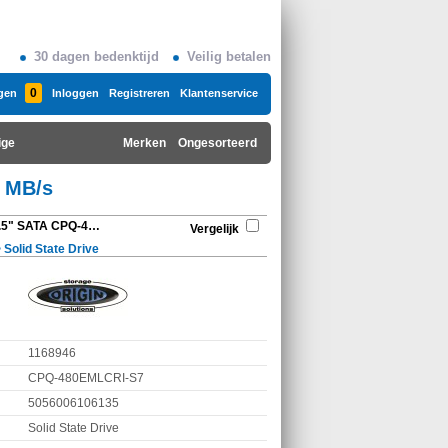
30 dagen bedenktijd
Veilig betalen
0
gen
Inloggen
Registreren
Klantenservice
ige
Merken
Ongesorteerd
 MB/s
Origin Storage 480GB 2.5" SATA CPQ-480EMLCRI-S7 520 MB/s
Vergelijk
>
Solid State Drive
1168946
CPQ-480EMLCRI-S7
5056006106135
Solid State Drive