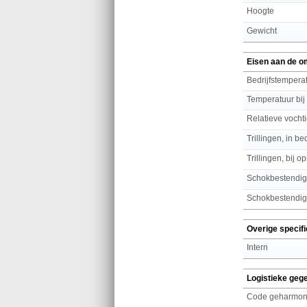
Hoogte
Gewicht
Eisen aan de o
Bedrijfstemperat
Temperatuur bij
Relatieve vochti
Trillingen, in bed
Trillingen, bij o
Schokbestendig
Schokbestendigh
Overige specifi
Intern
Logistieke geg
Code geharmoni