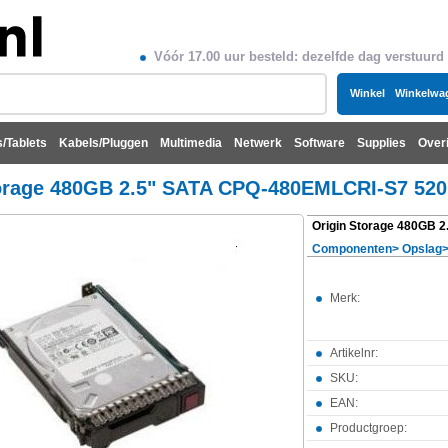
Vóór 17.00 uur besteld: dezelfde dag verstuurd
Winkel
Winkelwa
/Tablets
Kabels/Pluggen
Multimedia
Netwerk
Software
Supplies
Over
orage 480GB 2.5" SATA CPQ-480EMLCRI-S7 520
Componenten
>
Opslag
Merk:
Artikelnr:
SKU:
EAN:
Productgroep: