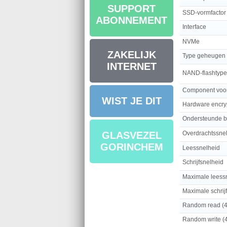
SUPPORT
SSD-vormfactor
ABONNEMENT
Interface
NVMe
ZAKELIJK
Type geheugen
INTERNET
NAND-flashtype
Component voo
WIST JE DIT
Hardware encry
Ondersteunde be
Overdrachtssne
GLASVEZEL
GORINCHEM
Leessnelheid
Schrijfsnelheid
Maximale leess
Maximale schrij
Random read (
Random write (