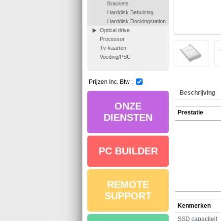
Brackets
Harddisk Behuizing
Harddisk Dockingstation
Optical drive
Processor
Tv-kaarten
Voeding/PSU
Prijzen Inc. Btw :
Beschrijving
ONZE
Prestatie
DIENSTEN
PC BUILDER
REMOTE
SUPPORT
Kenmerken
SSD capaciteit