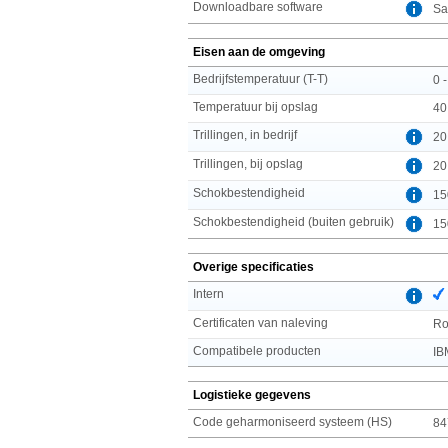
Downloadbare software
Sa
Eisen aan de omgeving
Bedrijfstemperatuur (T-T)
0 
Temperatuur bij opslag
40
Trillingen, in bedrijf
20
Trillingen, bij opslag
20
Schokbestendigheid
15
Schokbestendigheid (buiten gebruik)
15
Overige specificaties
Intern
Certificaten van naleving
R
Compatibele producten
IB
Logistieke gegevens
Code geharmoniseerd systeem (HS)
84