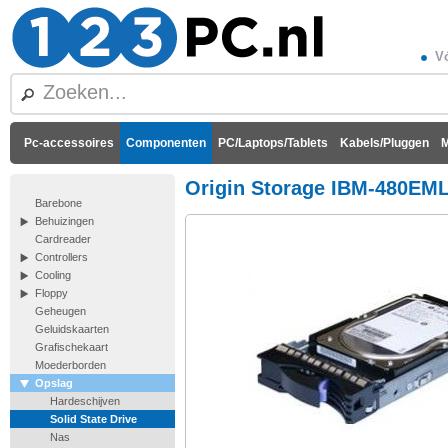
Vó
Pc-accessoires
Componenten
PC/Laptops/Tablets
Kabels/Pluggen
M
Origin Storage IBM-480E
Barebone
Behuizingen
Cardreader
Controllers
Cooling
Floppy
Geheugen
Geluidskaarten
Grafischekaart
Moederborden
Opslag
Hardeschijven
Solid State Drive
Nas