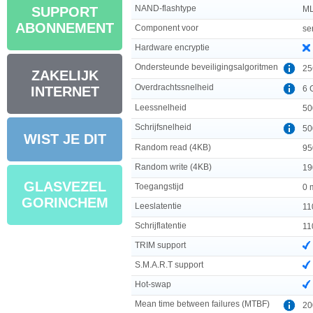
NAND-flashtype
ML
SUPPORT
ABONNEMENT
Component voor
se
Hardware encryptie
Ondersteunde beveiligingsalgoritmen
25
ZAKELIJK
Overdrachtssnelheid
6 
INTERNET
Leessnelheid
50
Schrijfsnelheid
50
WIST JE DIT
Random read (4KB)
95
Random write (4KB)
19
GLASVEZEL
Toegangstijd
0 
GORINCHEM
Leeslatentie
11
Schrijflatentie
11
TRIM support
S.M.A.R.T support
Hot-swap
Mean time between failures (MTBF)
20