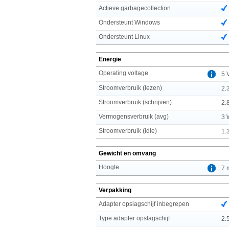
Actieve garbagecollection
Ondersteunt Windows
Ondersteunt Linux
Energie
Operating voltage
5 
Stroomverbruik (lezen)
2.
Stroomverbruik (schrijven)
2.
Vermogensverbruik (avg)
3 
Stroomverbruik (idle)
1.
Gewicht en omvang
Hoogte
7 
Verpakking
Adapter opslagschijf inbegrepen
Type adapter opslagschijf
2.5