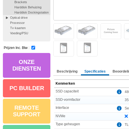
Brackets
Harddisk Behuizing
Harddisk Dockingstation
Optical drive
Processor
Tv-kaarten
Voeding/PSU
Prijzen Inc. Btw :
ONZE
DIENSTEN
Beschrijving
Specificaties
Beoordeli
Kenmerken
PC BUILDER
SSD capaciteit
48
SSD-vormfactor
35
REMOTE
Interface
Ser
SUPPORT
NVMe
Type geheugen
T