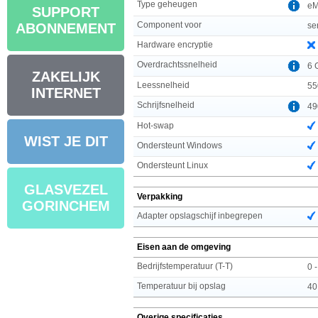
Type geheugen
e
SUPPORT
Component voor
se
ABONNEMENT
Hardware encryptie
Overdrachtssnelheid
6 
ZAKELIJK
Leessnelheid
55
INTERNET
Schrijfsnelheid
49
Hot-swap
WIST JE DIT
Ondersteunt Windows
Ondersteunt Linux
GLASVEZEL
Verpakking
GORINCHEM
Adapter opslagschijf inbegrepen
Eisen aan de omgeving
Bedrijfstemperatuur (T-T)
0 
Temperatuur bij opslag
40
Overige specificaties