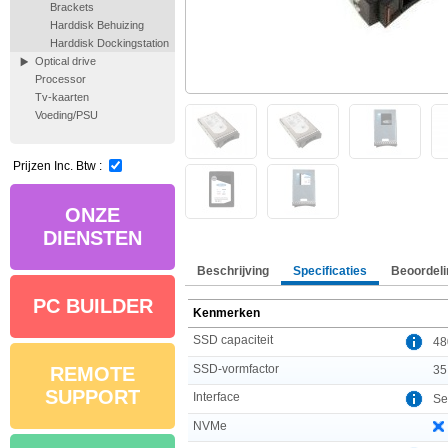
Brackets
Harddisk Behuizing
Harddisk Dockingstation
Optical drive
Processor
Tv-kaarten
Voeding/PSU
Prijzen Inc. Btw :
ONZE
DIENSTEN
Beschrijving
Specificaties
Beoordeli
PC BUILDER
Kenmerken
SSD capaciteit
48
SSD-vormfactor
35
REMOTE
SUPPORT
Interface
Ser
NVMe