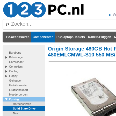
Vó
Pc-accessoires
Componenten
PC/Laptops/Tablets
Kabels/Pluggen
M
Origin Storage 480GB Hot 
Barebone
480EMLCMWL-S10 550 MB/
Behuizingen
Cardreader
Controllers
Cooling
Floppy
Geheugen
Geluidskaarten
Grafischekaart
Moederborden
Opslag
Hardeschijven
Solid State Drive
Nas