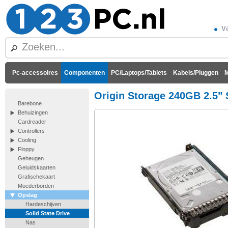
Vó
Pc-accessoires
Componenten
PC/Laptops/Tablets
Kabels/Pluggen
M
Origin Storage 240GB 2.5"
Barebone
Behuizingen
Cardreader
Controllers
Cooling
Floppy
Geheugen
Geluidskaarten
Grafischekaart
Moederborden
Opslag
Hardeschijven
Solid State Drive
Nas