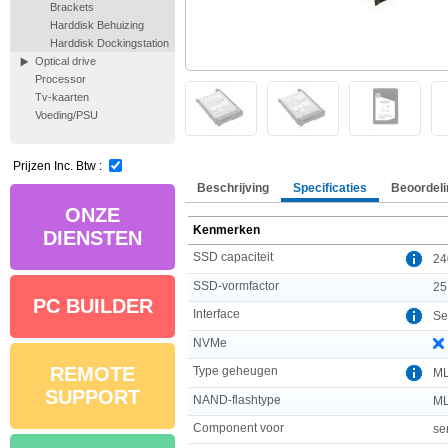
Brackets
Harddisk Behuizing
Harddisk Dockingstation
Optical drive
Processor
Tv-kaarten
Voeding/PSU
Prijzen Inc. Btw :
Beschrijving
Specificaties
Beoordeli
ONZE
Kenmerken
DIENSTEN
SSD capaciteit
24
SSD-vormfactor
25
PC BUILDER
Interface
Ser
NVMe
REMOTE
Type geheugen
M
SUPPORT
NAND-flashtype
ML
Component voor
se