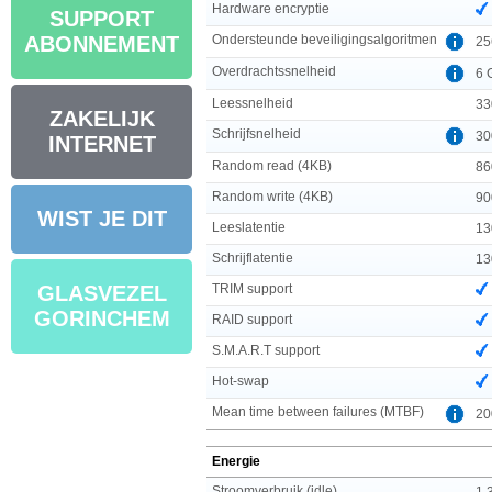
Hardware encryptie
SUPPORT
Ondersteunde beveiligingsalgoritmen
ABONNEMENT
25
Overdrachtssnelheid
6 
Leessnelheid
33
ZAKELIJK
Schrijfsnelheid
30
INTERNET
Random read (4KB)
86
Random write (4KB)
90
WIST JE DIT
Leeslatentie
13
Schrijflatentie
13
TRIM support
GLASVEZEL
GORINCHEM
RAID support
S.M.A.R.T support
Hot-swap
Mean time between failures (MTBF)
20
Energie
Stroomverbruik (idle)
1.