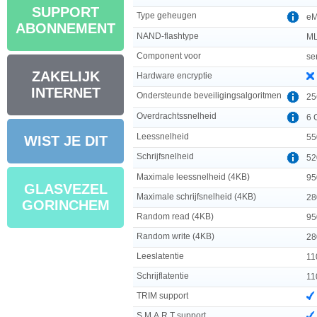
SUPPORT
Type geheugen
e
ABONNEMENT
NAND-flashtype
ML
Component voor
se
ZAKELIJK
Hardware encryptie
INTERNET
Ondersteunde beveiligingsalgoritmen
25
Overdrachtssnelheid
6 
Leessnelheid
55
WIST JE DIT
Schrijfsnelheid
52
Maximale leessnelheid (4KB)
95
GLASVEZEL
Maximale schrijfsnelheid (4KB)
28
GORINCHEM
Random read (4KB)
95
Random write (4KB)
28
Leeslatentie
11
Schrijflatentie
11
TRIM support
S.M.A.R.T support