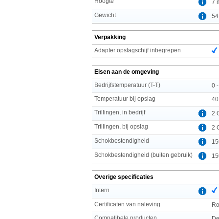
Hoogte
7 
Gewicht
54
Verpakking
Adapter opslagschijf inbegrepen
Eisen aan de omgeving
Bedrijfstemperatuur (T-T)
0 
Temperatuur bij opslag
40
Trillingen, in bedrijf
2 
Trillingen, bij opslag
2 
Schokbestendigheid
15
Schokbestendigheid (buiten gebruik)
15
Overige specificaties
Intern
Certificaten van naleving
R
Compatibele producten
De