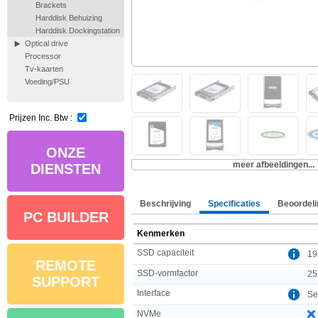
Brackets
Harddisk Behuizing
Harddisk Dockingstation
Optical drive
Processor
Tv-kaarten
Voeding/PSU
Prijzen Inc. Btw :
ONZE
meer afbeeldingen...
DIENSTEN
Beschrijving
Specificaties
Beoordeli
PC BUILDER
Kenmerken
SSD capaciteit
19
REMOTE
SSD-vormfactor
25
SUPPORT
Interface
Se
NVMe