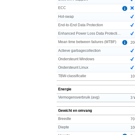
ECC
Hot-swap
End-to-End Data Protection
Enhanced Power Loss Data Protection technology
Mean time between failures (MTBF)
20
Actieve garbagecollection
Ondersteunt Windows
Ondersteunt Linux
TBW-classificatie
10
Energie
Vermogensverbruik (avg)
3 
Gewicht en omvang
Breedte
70
Diepte
10