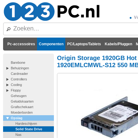
Vó
Pc-accessoires
Componenten
PC/Laptops/Tablets
Kabels/Pluggen
M
Origin Storage 1920GB Hot
Barebone
1920EMLCMWL-S12 550 MB
Behuizingen
Cardreader
Controllers
Cooling
Floppy
Geheugen
Geluidskaarten
Grafischekaart
Moederborden
Opslag
Hardeschijven
Solid State Drive
Nas