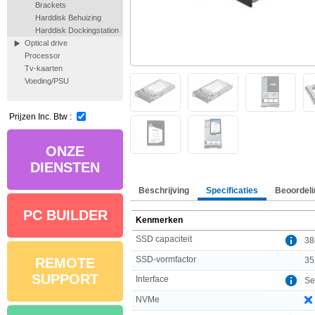
Brackets
Harddisk Behuizing
Harddisk Dockingstation
Optical drive
Processor
Tv-kaarten
Voeding/PSU
Prijzen Inc. Btw :
ONZE
DIENSTEN
Beschrijving
Specificaties
Beoordeli
PC BUILDER
Kenmerken
SSD capaciteit
38
SSD-vormfactor
35
REMOTE
SUPPORT
Interface
Ser
NVMe