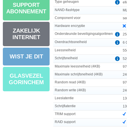
Type geheugen
e
SUPPORT
NAND-flashtype
ML
ABONNEMENT
Component voor
se
Hardware encryptie
ZAKELIJK
Ondersteunde beveiligingsalgoritmen
25
INTERNET
Overdrachtssnelheid
6 
Leessnelheid
55
WIST JE DIT
Schrijfsnelheid
52
Maximale leessnelheid (4KB)
97
Maximale schrijfsnelheid (4KB)
24
GLASVEZEL
GORINCHEM
Random read (4KB)
97
Random write (4KB)
24
Leeslatentie
13
Schrijflatentie
13
TRIM support
RAID support