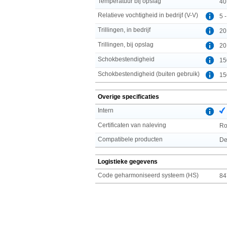
Temperatuur bij opslag
40
Relatieve vochtigheid in bedrijf (V-V)
5 
Trillingen, in bedrijf
20
Trillingen, bij opslag
20
Schokbestendigheid
15
Schokbestendigheid (buiten gebruik)
15
Overige specificaties
Intern
Certificaten van naleving
R
Compatibele producten
De
Logistieke gegevens
Code geharmoniseerd systeem (HS)
84