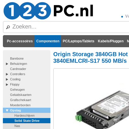
Vó
Pc-accessoires
Componenten
PC/Laptops/Tablets
Kabels/Pluggen
M
Origin Storage 3840GB Hot 
Barebone
3840EMLCRI-S17 550 MB/s
Behuizingen
Cardreader
Controllers
Cooling
Floppy
Geheugen
Geluidskaarten
Grafischekaart
Moederborden
Opslag
Hardeschijven
Solid State Drive
Nas