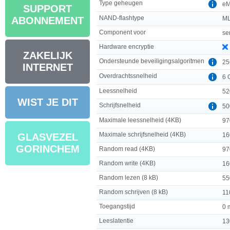
Type geheugen
e
SUPPORT
NAND-flashtype
ML
ABONNEMENT
Component voor
se
Hardware encryptie
ZAKELIJK
Ondersteunde beveiligingsalgoritmen
25
INTERNET
Overdrachtssnelheid
6 
Leessnelheid
52
WIST JE DIT
Schrijfsnelheid
50
Maximale leessnelheid (4KB)
97
Maximale schrijfsnelheid (4KB)
16
GLASVEZEL
GORINCHEM
Random read (4KB)
97
Random write (4KB)
16
Random lezen (8 kB)
55
Random schrijven (8 kB)
11
Toegangstijd
0 
Leeslatentie
13