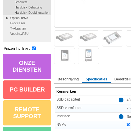
Brackets
Harddisk Behuizing
Harddisk Dockingstation
Optical drive
Processor
Tv-kaarten
Voeding/PSU
Prijzen Inc. Btw :
ONZE
DIENSTEN
Beschrijving
Specificaties
Beoordeli
PC BUILDER
Kenmerken
SSD capaciteit
48
SSD-vormfactor
25
REMOTE
SUPPORT
Interface
Ser
NVMe