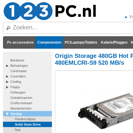
Vó
Pc-accessoires
Componenten
PC/Laptops/Tablets
Kabels/Pluggen
M
Origin Storage 480GB Hot P
Barebone
480EMLCRI-S9 520 MB/s
Behuizingen
Cardreader
Controllers
Cooling
Floppy
Geheugen
Geluidskaarten
Grafischekaart
Moederborden
Opslag
Hardeschijven
Solid State Drive
Nas