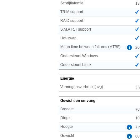
Schrijflatentie
13
TRIM support
RAID support
S.M.A.R.T support
Hot-swap
Mean time between failures (MTBF)
20
Ondersteunt Windows
Ondersteunt Linux
Energie
Vermogensverbruik (avg)
3 
Gewicht en omvang
Breedte
70
Diepte
10
Hoogte
7 
Gewicht
60