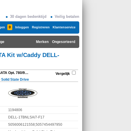
30 dagen bedenktijd
Veilig betalen
0
gen
Inloggen
Registreren
Klantenservice
ige
Merken
Ongesorteerd
TA Kit w/Caddy DELL-
Origin Storage 1TB NL SATA Opt. 780/990 DT 3.5in NLSATA Kit w/Caddy DELL-1TBNLSA/7-F17
Vergelijk
>
Solid State Drive
1194806
DELL-1TBNLSA/7-F17
5056006121558;5057454497950