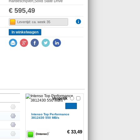
Hardeschijven;Solid State Drive
€ 595,49
Levertijd: ca. week 35
In winkelwagen
Vergelijk
Intenso Top Performance
3812430 550 MB/s
€ 33,49