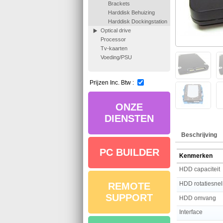
Brackets
Harddisk Behuizing
Harddisk Dockingstation
Optical drive
Processor
Tv-kaarten
Voeding/PSU
Prijzen Inc. Btw :
ONZE
DIENSTEN
Beschrijving
PC BUILDER
Kenmerken
HDD capaciteit
HDD rotatiesnel
REMOTE
SUPPORT
HDD omvang
Interface