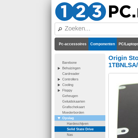
Pc-accessoires
Componenten
PC/Laptops
Origin St
Barebone
1TBNLSA/
Behuizingen
Cardreader
Controllers
Cooling
Floppy
Geheugen
Geluidskaarten
Grafischekaart
Moederborden
Opslag
Hardeschijven
Solid State Drive
Nas