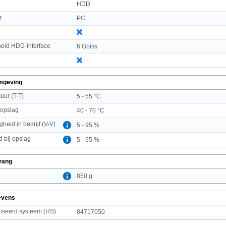
HDD
r
PC
heid HDD-interface
6 Gbit/s
mgeving
uur (T-T)
5 - 55 °C
 opslag
40 - 70 °C
gheid in bedrijf (V-V)
5 - 95 %
d bij opslag
5 - 95 %
vang
850 g
evens
seerd systeem (HS)
84717050