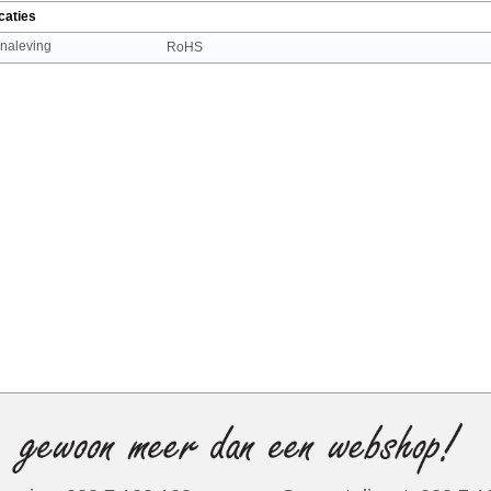
caties
 naleving
RoHS