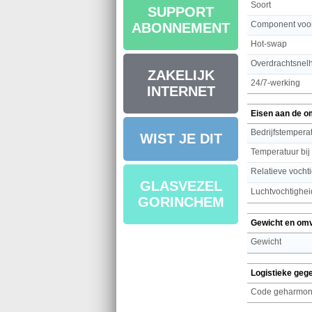
Soort
SUPPORT
Component voo
ABONNEMENT
Hot-swap
Overdrachtsnel
ZAKELIJK
24/7-werking
INTERNET
Eisen aan de o
Bedrijfstemperat
WIST JE DIT
Temperatuur bij
Relatieve vochti
GLASVEZEL
Luchtvochtighei
GORINCHEM
Gewicht en om
Gewicht
Logistieke geg
Code geharmoni