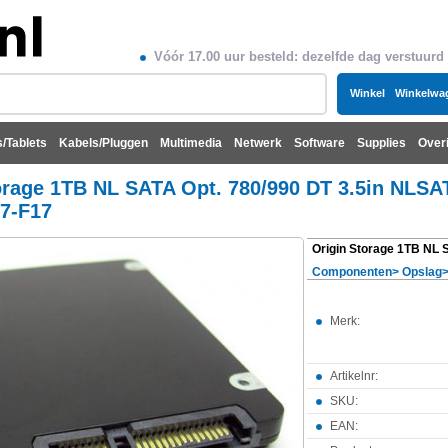
Vóór 17.00 uur besteld: dezelfde dag verstuurd
Winkel
Winkelwa
/Tablets
Kabels/Pluggen
Multimedia
Netwerk
Software
Supplies
Over
orage 1TB NL SATA Opt. 780/990 DT 3.5in NLSA
7-F17
Componenten
>
Opslag
Merk:
Artikelnr:
SKU:
EAN: