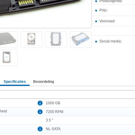
Productgroep:
Prijs:
Voorraad:
Social media:
Specificaties
Beoordeling
1000 GB
heid
7200 RPM
3.5 "
NL-SATA