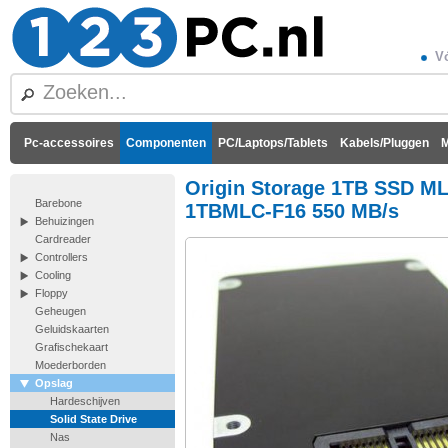
Vó
Pc-accessoires
Componenten
PC/Laptops/Tablets
Kabels/Pluggen
M
Origin Storage 1TB SSD ML
Barebone
1TBMLC-F16 550 MB/s
Behuizingen
Cardreader
Controllers
Cooling
Floppy
Geheugen
Geluidskaarten
Grafischekaart
Moederborden
Opslag
Hardeschijven
Solid State Drive
Nas