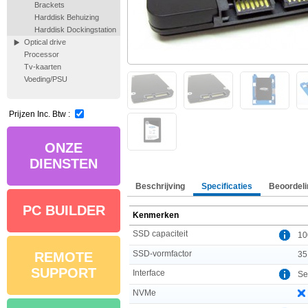
Brackets
Harddisk Behuizing
Harddisk Dockingstation
Optical drive
Processor
Tv-kaarten
Voeding/PSU
Prijzen Inc. Btw :
ONZE
DIENSTEN
Beschrijving
Specificaties
Beoordeli
PC BUILDER
Kenmerken
SSD capaciteit
10
SSD-vormfactor
35
REMOTE
SUPPORT
Interface
Ser
NVMe