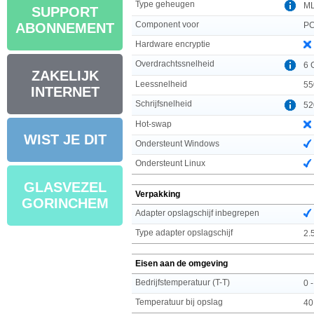
Type geheugen
M
SUPPORT
Component voor
P
ABONNEMENT
Hardware encryptie
Overdrachtssnelheid
6 
ZAKELIJK
Leessnelheid
55
INTERNET
Schrijfsnelheid
52
Hot-swap
WIST JE DIT
Ondersteunt Windows
Ondersteunt Linux
GLASVEZEL
Verpakking
GORINCHEM
Adapter opslagschijf inbegrepen
Type adapter opslagschijf
2.5
Eisen aan de omgeving
Bedrijfstemperatuur (T-T)
0 
Temperatuur bij opslag
40