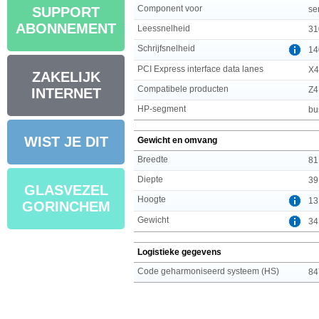
Component voor
se
SUPPORT
ABONNEMENT
Leessnelheid
31
Schrijfsnelheid
14
PCI Express interface data lanes
X4
ZAKELIJK
Compatibele producten
Z4
INTERNET
HP-segment
bu
WIST JE DIT
Gewicht en omvang
Breedte
81
Diepte
39
GLASVEZEL
Hoogte
13
GORINCHEM
Gewicht
34
Logistieke gegevens
Code geharmoniseerd systeem (HS)
84