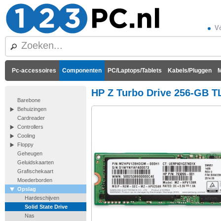
Vó
Pc-accessoires
Componenten
PC/Laptops/Tablets
Kabels/Pluggen
M
HP Z Turbo Drive 256-GB T
Barebone
Behuizingen
Cardreader
Controllers
Cooling
Floppy
Geheugen
Geluidskaarten
Grafischekaart
Moederborden
Opslag
Hardeschijven
Solid State Drive
Nas