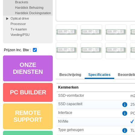
Brackets
Harddisk Behuizing
Harddisk Dockingstation
Optical drive
Processor
Tv-kaarten
Voeding/PSU
Prijzen Inc. Btw :
ONZE
DIENSTEN
Beschrijving
Specificaties
Beoordeli
Kenmerken
PC BUILDER
SSD-vormfactor
m
SSD capaciteit
25
REMOTE
Interface
PC
SUPPORT
NVMe
Type geheugen
T