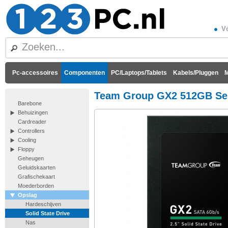
Vó
Pc-accessoires
Componenten
PC/Laptops/Tablets
Kabels/Pluggen
M
Team Group GX2 512GB Ser
Barebone
Behuizingen
Cardreader
Controllers
Cooling
Floppy
Geheugen
Geluidskaarten
Grafischekaart
Moederborden
Opslag
Hardeschijven
Solid State Drive
Nas