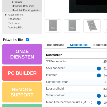
Brackets
Harddisk Behuizing
Harddisk Dockingstation
Optical drive
Processor
Tv-kaarten
Voeding/PSU
Prijzen Inc. Btw :
Beschrijving
Specificaties
Beoordeli
ONZE
Kenmerken
DIENSTEN
SSD-vormfactor
25
SSD capaciteit
51
PC BUILDER
Interface
Ser
Component voor
P
REMOTE
Leessnelheid
53
SUPPORT
Schrijfsnelheid
43
Mean time between failures (MTBF)
10