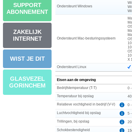
Wi
SUPPORT
Ondersteunt Windows
Wi
ABONNEMENT
Wi
Ma
Ma
OS
Ma
ZAKELIJK
Ma
INTERNET
Ondersteunt Mac-besturingssysteem
OS
10
10
OS
10
WIST JE DIT
X 
Ondersteunt Linux
GLASVEZEL
Eisen aan de omgeving
GORINCHEM
Bedrijfstemperatuur (T-T)
0 
Temperatuur bij opslag
40
Relatieve vochtigheid in bedrijf (V-V)
0 
Luchtvochtigheid bij opslag
5 
Trillingen, bij opslag
20
Schokbestendigheid
15