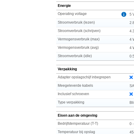
Energie
Operating voltage
5 
Stroomverbruik (lezen)
2.
Stroomverbruik (schrijven)
4.
Vermogensverbruik (max)
4 
Vermogensverbruik (avg)
4 
Stroomverbruik (idle)
0.
Verpakking
Adapter opslagschijf inbegrepen
Meegeleverde kabels
SA
Inclusief schroeven
Type verpakking
Bli
Eisen aan de omgeving
Bedrijfstemperatuur (T-T)
0 
Temperatuur bij opslag
45