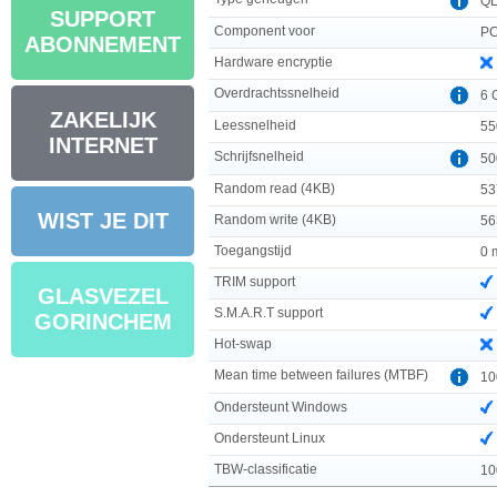
Q
SUPPORT
Component voor
PC
ABONNEMENT
Hardware encryptie
Overdrachtssnelheid
6 
ZAKELIJK
Leessnelheid
55
INTERNET
Schrijfsnelheid
50
Random read (4KB)
53
WIST JE DIT
Random write (4KB)
56
Toegangstijd
0 
TRIM support
GLASVEZEL
S.M.A.R.T support
GORINCHEM
Hot-swap
Mean time between failures (MTBF)
10
Ondersteunt Windows
Ondersteunt Linux
TBW-classificatie
10