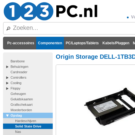
Vó
Pc-accessoires
Componenten
PC/Laptops/Tablets
Kabels/Pluggen
M
Origin Storage DELL-1TB3
Barebone
Behuizingen
Cardreader
Controllers
Cooling
Floppy
Geheugen
Geluidskaarten
Grafischekaart
Moederborden
Opslag
Hardeschijven
Solid State Drive
Nas