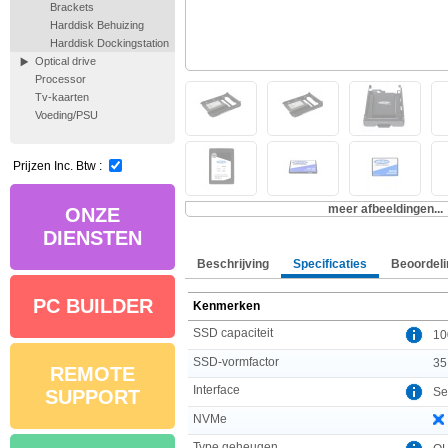
Brackets
Harddisk Behuizing
Harddisk Dockingstation
Optical drive
Processor
Tv-kaarten
Voeding/PSU
Prijzen Inc. Btw :
meer afbeeldingen...
ONZE
DIENSTEN
Beschrijving
Specificaties
Beoordeli
PC BUILDER
Kenmerken
SSD capaciteit
10
SSD-vormfactor
35
REMOTE
Interface
Se
SUPPORT
NVMe
Type geheugen