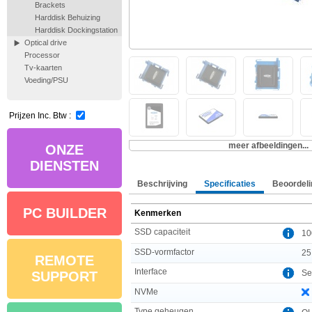
Brackets
Harddisk Behuizing
Harddisk Dockingstation
Optical drive
Processor
Tv-kaarten
Voeding/PSU
Prijzen Inc. Btw :
meer afbeeldingen...
ONZE
DIENSTEN
Beschrijving
Specificaties
Beoordeli
PC BUILDER
Kenmerken
SSD capaciteit
10
SSD-vormfactor
25
REMOTE
Interface
Ser
SUPPORT
NVMe
Type geheugen