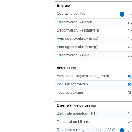
Energie
Operating voltage
5 
Stroomverbruik (lezen)
2.
Stroomverbruik (schrijven)
4.
Vermogensverbruik (max)
4 
Vermogensverbruik (avg)
4 
Stroomverbruik (idle)
0.
Verpakking
Adapter opslagschijf inbegrepen
Inclusief schroeven
Type verpakking
Bli
Eisen aan de omgeving
Bedrijfstemperatuur (T-T)
0 
Temperatuur bij opslag
45
Relatieve vochtigheid in bedrijf (V-V)
5 