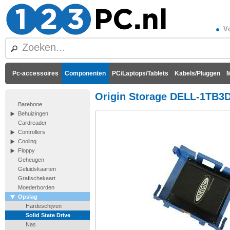
Vó
Pc-accessoires
Componenten
PC/Laptops/Tablets
Kabels/Pluggen
M
Origin Storage DELL-1TB3
Barebone
Behuizingen
Cardreader
Controllers
Cooling
Floppy
Geheugen
Geluidskaarten
Grafischekaart
Moederborden
Opslag
Hardeschijven
Solid State Drive
Nas