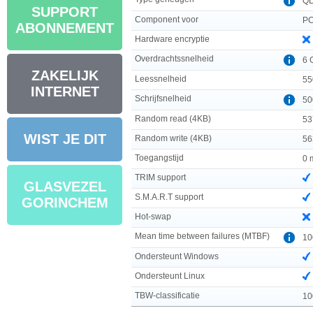
Q
SUPPORT
Component voor
PC
ABONNEMENT
Hardware encryptie
Overdrachtssnelheid
6 
ZAKELIJK
Leessnelheid
55
INTERNET
Schrijfsnelheid
50
Random read (4KB)
53
WIST JE DIT
Random write (4KB)
56
Toegangstijd
0 
TRIM support
GLASVEZEL
S.M.A.R.T support
GORINCHEM
Hot-swap
Mean time between failures (MTBF)
10
Ondersteunt Windows
Ondersteunt Linux
TBW-classificatie
10