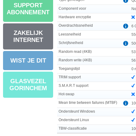
Q
SUPPORT
Component voor
No
ABONNEMENT
Hardware encryptie
Overdrachtssnelheid
6 
ZAKELIJK
Leessnelheid
55
INTERNET
Schrijfsnelheid
50
Random read (4KB)
53
WIST JE DIT
Random write (4KB)
56
Toegangstijd
0 
TRIM support
GLASVEZEL
S.M.A.R.T support
GORINCHEM
Hot-swap
Mean time between failures (MTBF)
10
Ondersteunt Windows
Ondersteunt Linux
TBW-classificatie
10