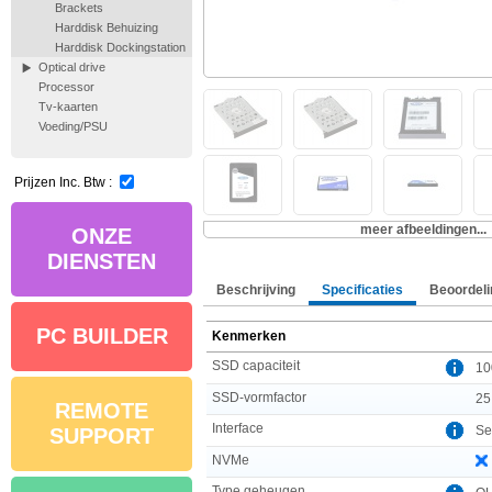
Brackets
Harddisk Behuizing
Harddisk Dockingstation
Optical drive
Processor
Tv-kaarten
Voeding/PSU
Prijzen Inc. Btw :
meer afbeeldingen...
ONZE
DIENSTEN
Beschrijving
Specificaties
Beoordeli
PC BUILDER
Kenmerken
SSD capaciteit
10
SSD-vormfactor
25
REMOTE
Interface
Ser
SUPPORT
NVMe
Type geheugen