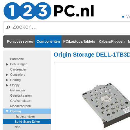
Vó
Pc-accessoires
Componenten
PC/Laptops/Tablets
Kabels/Pluggen
M
Origin Storage DELL-1TB3
Barebone
Behuizingen
Cardreader
Controllers
Cooling
Floppy
Geheugen
Geluidskaarten
Grafischekaart
Moederborden
Opslag
Hardeschijven
Solid State Drive
Nas