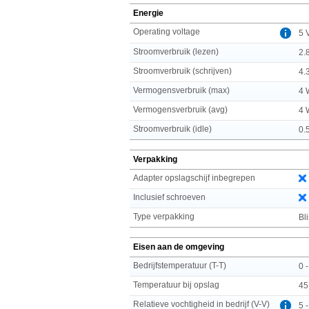
Energie
Operating voltage
5 
Stroomverbruik (lezen)
2.
Stroomverbruik (schrijven)
4.
Vermogensverbruik (max)
4 
Vermogensverbruik (avg)
4 
Stroomverbruik (idle)
0.
Verpakking
Adapter opslagschijf inbegrepen
Inclusief schroeven
Type verpakking
Bli
Eisen aan de omgeving
Bedrijfstemperatuur (T-T)
0 
Temperatuur bij opslag
45
Relatieve vochtigheid in bedrijf (V-V)
5 