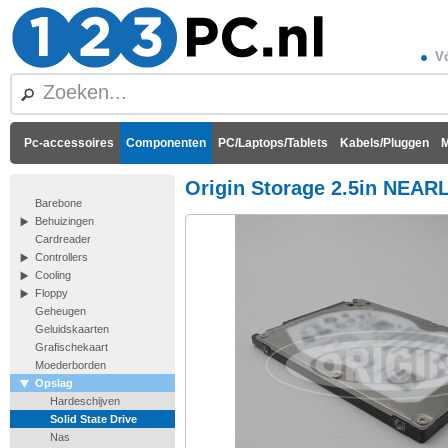
Vó
Pc-accessoires
Componenten
PC/Laptops/Tablets
Kabels/Pluggen
M
Origin Storage 2.5in NEA
Barebone
Behuizingen
Cardreader
Controllers
Cooling
Floppy
Geheugen
Geluidskaarten
Grafischekaart
Moederborden
Opslag
Hardeschijven
Solid State Drive
Nas