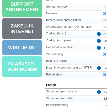
H
SUPPORT
Component voor
P
ABONNEMENT
Hot-swap
Buffergrootte opslagstation
64
ZAKELIJK
Overdrachtsnelheid HDD-interface
6 
INTERNET
Zoektijd (lezen)
8 
Zoektijd (schrijven)
10
WIST JE DIT
Gemiddelde wachttijd
4 
24/7-werking
Bytes per sector
51
GLASVEZEL
Mean time between failures (MTBF)
14
GORINCHEM
Refurbished
Energie
Stroomverbruik (typisch)
6 
Stroomverbruik (idle)
3.
Bedrijfsspanning
5 