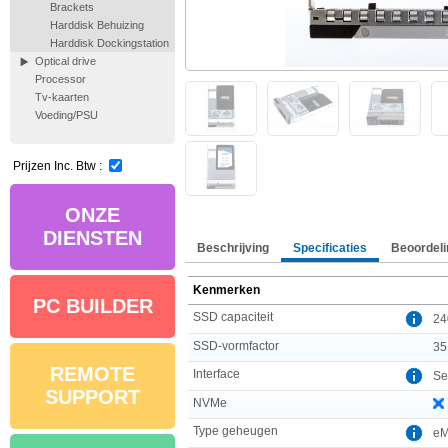
Brackets
Harddisk Behuizing
Harddisk Dockingstation
Optical drive
Processor
Tv-kaarten
Voeding/PSU
Prijzen Inc. Btw :
ONZE
DIENSTEN
Beschrijving
Specificaties
Beoordeli
Kenmerken
PC BUILDER
SSD capaciteit
24
SSD-vormfactor
35
REMOTE
Interface
Ser
SUPPORT
NVMe
Type geheugen
e