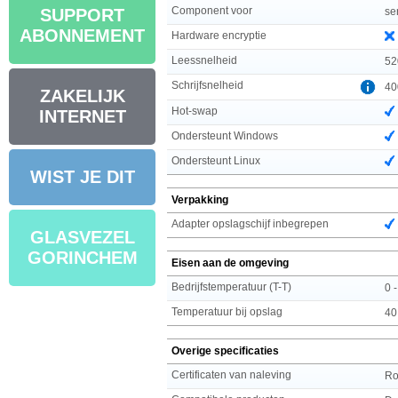
Component voor
se
SUPPORT
ABONNEMENT
Hardware encryptie
Leessnelheid
52
Schrijfsnelheid
40
ZAKELIJK
Hot-swap
INTERNET
Ondersteunt Windows
Ondersteunt Linux
WIST JE DIT
Verpakking
Adapter opslagschijf inbegrepen
GLASVEZEL
GORINCHEM
Eisen aan de omgeving
Bedrijfstemperatuur (T-T)
0 
Temperatuur bij opslag
40
Overige specificaties
Certificaten van naleving
R