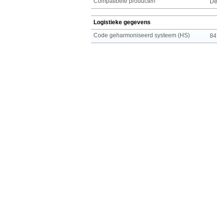
Compatibele producten
De
Logistieke gegevens
Code geharmoniseerd systeem (HS)
84