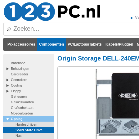
Vó
Pc-accessoires
Componenten
PC/Laptops/Tablets
Kabels/Pluggen
M
Origin Storage DELL-240E
Barebone
Behuizingen
Cardreader
Controllers
Cooling
Floppy
Geheugen
Geluidskaarten
Grafischekaart
Moederborden
Opslag
Hardeschijven
Solid State Drive
Nas