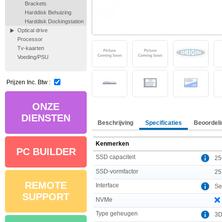
Brackets
Harddisk Behuizing
Harddisk Dockingstation
Optical drive
Processor
Tv-kaarten
Voeding/PSU
Prijzen Inc. Btw :
ONZE
DIENSTEN
Beschrijving
Specificaties
Beoordeli
Kenmerken
PC BUILDER
SSD capaciteit
25
SSD-vormfactor
25
REMOTE
Interface
Ser
SUPPORT
NVMe
Type geheugen
3D