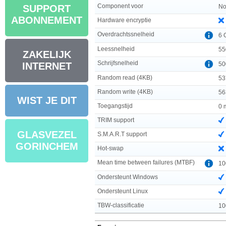
Component voor
No
SUPPORT
ABONNEMENT
Hardware encryptie
Overdrachtssnelheid
6 
Leessnelheid
55
ZAKELIJK
Schrijfsnelheid
50
INTERNET
Random read (4KB)
53
Random write (4KB)
56
WIST JE DIT
Toegangstijd
0 
TRIM support
GLASVEZEL
S.M.A.R.T support
GORINCHEM
Hot-swap
Mean time between failures (MTBF)
10
Ondersteunt Windows
Ondersteunt Linux
TBW-classificatie
10