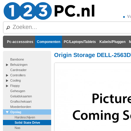
Vó
Pc-accessoires
Componenten
PC/Laptops/Tablets
Kabels/Pluggen
M
Origin Storage DELL-2563
Barebone
Behuizingen
Cardreader
Controllers
Cooling
Floppy
Geheugen
Geluidskaarten
Grafischekaart
Moederborden
Opslag
Hardeschijven
Solid State Drive
Nas