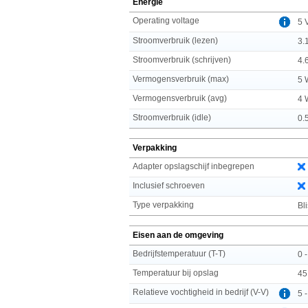
Energie
Operating voltage
5 
Stroomverbruik (lezen)
3.
Stroomverbruik (schrijven)
4.
Vermogensverbruik (max)
5 
Vermogensverbruik (avg)
4 
Stroomverbruik (idle)
0.
Verpakking
Adapter opslagschijf inbegrepen
Inclusief schroeven
Type verpakking
Bli
Eisen aan de omgeving
Bedrijfstemperatuur (T-T)
0 
Temperatuur bij opslag
45
Relatieve vochtigheid in bedrijf (V-V)
5 