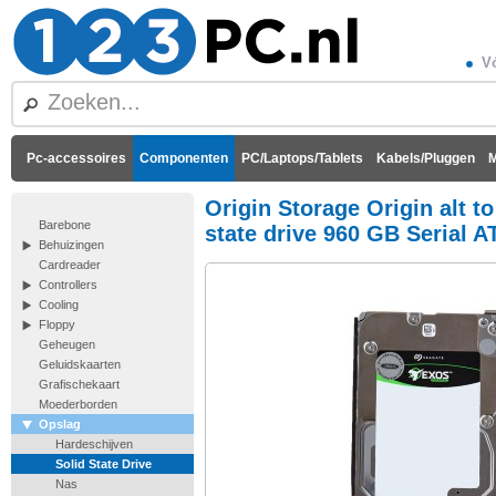
Vó
Pc-accessoires
Componenten
PC/Laptops/Tablets
Kabels/Pluggen
M
Origin Storage Origin alt t
Barebone
state drive 960 GB Serial A
Behuizingen
Cardreader
Controllers
Cooling
Floppy
Geheugen
Geluidskaarten
Grafischekaart
Moederborden
Opslag
Hardeschijven
Solid State Drive
Nas