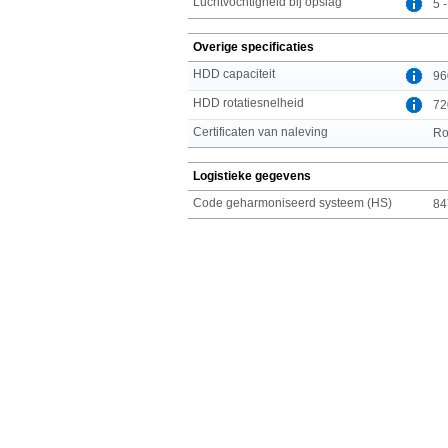
Luchtvochtigheid bij opslag
5 
Overige specificaties
HDD capaciteit
96
HDD rotatiesnelheid
72
Certificaten van naleving
R
Logistieke gegevens
Code geharmoniseerd systeem (HS)
84