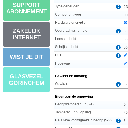
SUPPORT
Type geheugen
3D
ABONNEMENT
Component voor
se
Hardware encryptie
ZAKELIJK
Overdrachtssnelheid
6 
INTERNET
Leessnelheid
55
Schrijfsnelheid
50
ECC
WIST JE DIT
Hot-swap
GLASVEZEL
Gewicht en omvang
GORINCHEM
Gewicht
32
Eisen aan de omgeving
Bedrijfstemperatuur (T-T)
0 
Temperatuur bij opslag
40
Relatieve vochtigheid in bedrijf (V-V)
5 