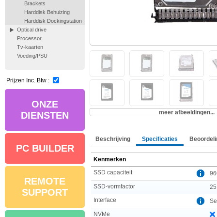
Brackets
Harddisk Behuizing
Harddisk Dockingstation
Optical drive
Processor
Tv-kaarten
Voeding/PSU
Prijzen Inc. Btw :
ONZE
meer afbeeldingen...
DIENSTEN
Beschrijving
Specificaties
Beoordeli
PC BUILDER
Kenmerken
SSD capaciteit
96
REMOTE
SSD-vormfactor
25
SUPPORT
Interface
Ser
NVMe