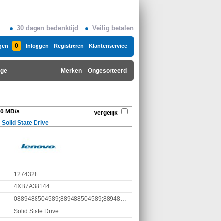
30 dagen bedenktijd
Veilig betalen
0
gen
Inloggen
Registreren
Klantenservice
ige
Merken
Ongesorteerd
0 MB/s
Vergelijk
>
Solid State Drive
1274328
4XB7A38144
0889488504589;889488504589;8894885045896
Solid State Drive