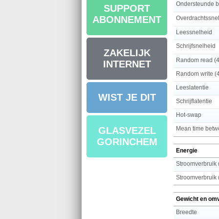
Ondersteunde be
SUPPORT
ABONNEMENT
Overdrachtssne
Leessnelheid
Schrijfsnelheid
ZAKELIJK
Random read (
INTERNET
Random write (
Leeslatentie
WIST JE DIT
Schrijflatentie
Hot-swap
Mean time betwe
GLASVEZEL
GORINCHEM
Energie
Stroomverbruik 
Stroomverbruik (
Gewicht en om
Breedte