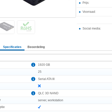
Prijs:
Voorraad:
Social media:
Specificaties
Beoordeling
1920 GB
25
Serial ATA III
QLC 3D NAND
r
server, workstation
ptie