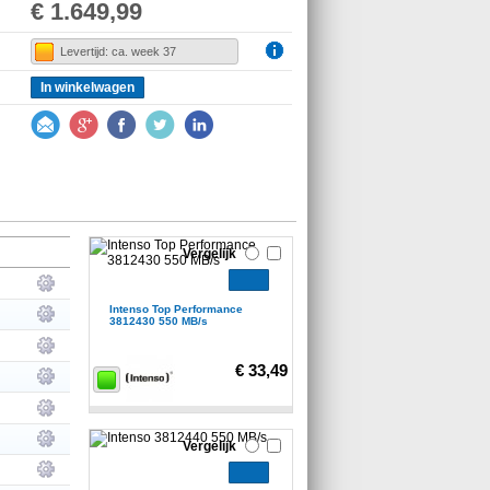
€ 1.649,99
Levertijd: ca. week 37
In winkelwagen
Vergelijk
Intenso Top Performance
3812430 550 MB/s
€ 33,49
Vergelijk