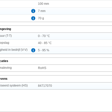
100 mm
7 mm
70 g
mgeving
uur (T-T)
0 - 70 °C
 opslag
40 - 85 °C
gheid in bedrijf (V-V)
5 - 95 %
caties
 naleving
RoHS
evens
seerd systeem (HS)
84717070