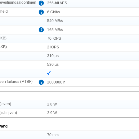
veiligingsalgoritmen
256-bit AES
lheid
6 Gbit/s
540 MB/s
165 MB/s
4KB)
70 IOPS
4KB)
2 IOPS
310 µs
530 µs
en failures (MTBF)
2000000 h
(lezen)
2.8 W
schrijven)
3.9 W
vang
70 mm