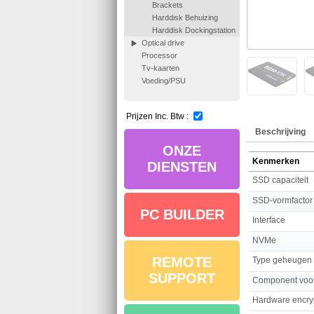
Brackets
Harddisk Behuizing
Harddisk Dockingstation
Optical drive
Processor
Tv-kaarten
Voeding/PSU
Prijzen Inc. Btw :
Beschrijving
ONZE
Kenmerken
DIENSTEN
SSD capaciteit
SSD-vormfactor
PC BUILDER
Interface
NVMe
REMOTE
Type geheugen
SUPPORT
Component voo
Hardware encry