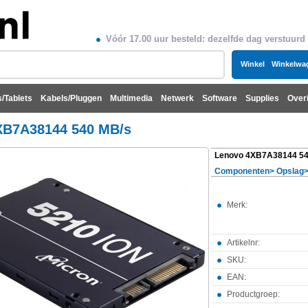
Vóór 17.00 uur besteld: dezelfde dag verstuurd
Winkel
Winkelwa
/Tablets
Kabels/Pluggen
Multimedia
Netwerk
Software
Supplies
Over
XB7A38144 540 MB/s
Lenovo 4XB7A38144 54
Componenten
>
Opslag
Merk:
Artikelnr:
SKU:
EAN:
Productgroep: