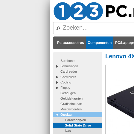
Pc-accessoires
Componenten
PC/Laptops
Lenovo 4
Barebone
Behuizingen
Cardreader
Controllers
Cooling
Floppy
Geheugen
Geluidskaarten
Grafischekaart
Moederborden
Opslag
Hardeschijven
Solid State Drive
Nas