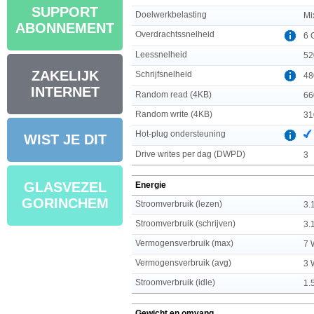
SUPPORT
Doelwerkbelasting
Mi
ABONNEMENT
Overdrachtssnelheid
6 
Leessnelheid
52
ZAKELIJK
Schrijfsnelheid
48
INTERNET
Random read (4KB)
66
Random write (4KB)
31
Hot-plug ondersteuning
WIST JE DIT
Drive writes per dag (DWPD)
3
GLASVEZEL
Energie
GORINCHEM
Stroomverbruik (lezen)
3.
Stroomverbruik (schrijven)
3.
Vermogensverbruik (max)
7 
Vermogensverbruik (avg)
3 
Stroomverbruik (idle)
1.
Gewicht en omvang