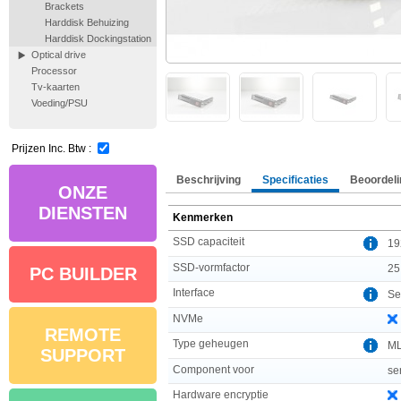
Brackets
Harddisk Behuizing
Harddisk Dockingstation
Optical drive
Processor
Tv-kaarten
Voeding/PSU
Prijzen Inc. Btw :
Beschrijving
Specificaties
Beoordeli
ONZE
DIENSTEN
Kenmerken
SSD capaciteit
19
SSD-vormfactor
25
PC BUILDER
Interface
Se
NVMe
REMOTE
Type geheugen
M
SUPPORT
Component voor
se
Hardware encryptie