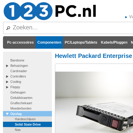
Vó
Pc-accessoires
Componenten
PC/Laptops/Tablets
Kabels/Pluggen
M
Hewlett Packard Enterpris
Barebone
Behuizingen
Cardreader
Controllers
Cooling
Floppy
Geheugen
Geluidskaarten
Grafischekaart
Moederborden
Opslag
Hardeschijven
Solid State Drive
Nas