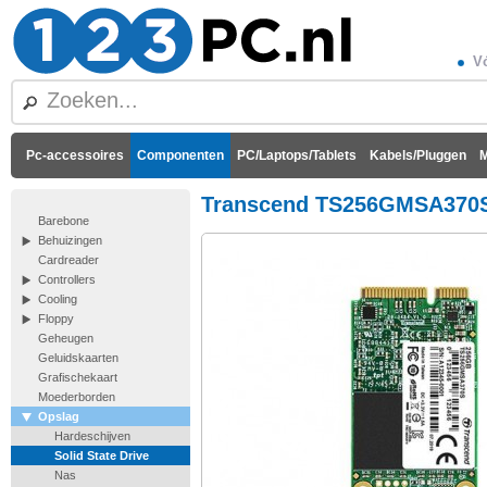
Vó
Pc-accessoires
Componenten
PC/Laptops/Tablets
Kabels/Pluggen
M
Transcend TS256GMSA370S
Barebone
Behuizingen
Cardreader
Controllers
Cooling
Floppy
Geheugen
Geluidskaarten
Grafischekaart
Moederborden
Opslag
Hardeschijven
Solid State Drive
Nas