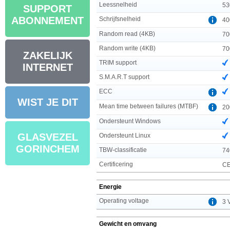
Leessnelheid
53
SUPPORT
ABONNEMENT
Schrijfsnelheid
40
Random read (4KB)
70
Random write (4KB)
70
ZAKELIJK
TRIM support
INTERNET
S.M.A.R.T support
ECC
WIST JE DIT
Mean time between failures (MTBF)
20
Ondersteunt Windows
GLASVEZEL
Ondersteunt Linux
GORINCHEM
TBW-classificatie
74
Certificering
CE
Energie
Operating voltage
3 
Gewicht en omvang