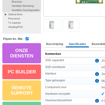
Brackets
Harddisk Behuizing
Harddisk Dockingstation
Optical drive
Processor
Tv-kaarten
Voeding/PSU
Prijzen Inc. Btw :
Beschrijving
Specificaties
Beoordeli
ONZE
Kenmerken
DIENSTEN
SSD capaciteit
25
SSD-vormfactor
m
PC BUILDER
Interface
Ser
Type geheugen
M
REMOTE
Component voor
No
SUPPORT
Hardware encryptie
Overdrachtssnelheid
6 