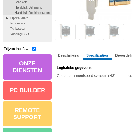
Brackets
Harddisk Behuizing
Harddisk Dockingstation
Optical drive
Processor
Tv-kaarten
Voeding/PSU
Prijzen Inc. Btw :
Beschrijving
Specificaties
Beoordeli
ONZE
Logistieke gegevens
DIENSTEN
Code geharmoniseerd systeem (HS)
84
PC BUILDER
REMOTE
SUPPORT