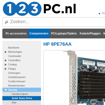
Vó
Pc-accessoires
Componenten
PC/Laptops/Tablets
Kabels/Pluggen
M
HP 8PE76AA
Barebone
Behuizingen
Cardreader
Controllers
Cooling
Floppy
Geheugen
Geluidskaarten
Grafischekaart
Moederborden
Opslag
Hardeschijven
Solid State Drive
Nas