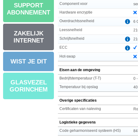
Component voor
se
SUPPORT
ABONNEMENT
Hardware encryptie
Overdrachtssnelheid
6 
Leessnelheid
21
ZAKELIJK
Schrijfsnelheid
21
INTERNET
ECC
Hot-swap
WIST JE DIT
Eisen aan de omgeving
Bedrijfstemperatuur (T-T)
0 
GLASVEZEL
Temperatuur bij opslag
40
GORINCHEM
Overige specificaties
Certificaten van naleving
R
Logistieke gegevens
Code geharmoniseerd systeem (HS)
84