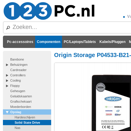
Vó
Pc-accessoires
Componenten
PC/Laptops/Tablets
Kabels/Pluggen
M
Origin Storage P04533-B21
Barebone
Behuizingen
Cardreader
Controllers
Cooling
Floppy
Geheugen
Geluidskaarten
Grafischekaart
Moederborden
Opslag
Hardeschijven
Solid State Drive
Nas