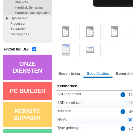
Brackets
Harddisk Behuizing
Harddisk Dockingstation
Optical drive
Processor
Tv-kaarten
Voeding/PSU
Prijzen Inc. Btw :
ONZE
DIENSTEN
Beschrijving
Specificaties
Beoordeli
Kenmerken
PC BUILDER
SSD capaciteit
16
SSD-vormfactor
25
REMOTE
Interface
S
SUPPORT
NVMe
Type geheugen
3D