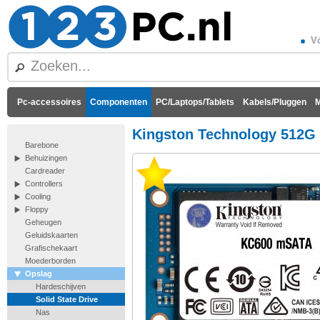
Vó
Pc-accessoires
Componenten
PC/Laptops/Tablets
Kabels/Pluggen
M
Kingston Technology 512
Barebone
Behuizingen
Cardreader
Controllers
Cooling
Floppy
Geheugen
Geluidskaarten
Grafischekaart
Moederborden
Opslag
Hardeschijven
Solid State Drive
Nas