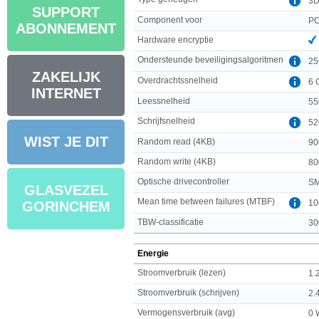
3D
SUPPORT
Component voor
PC
ABONNEMENT
Hardware encryptie
Ondersteunde beveiligingsalgoritmen
25
ZAKELIJK
Overdrachtssnelheid
6 
INTERNET
Leessnelheid
55
Schrijfsnelheid
52
WIST JE DIT
Random read (4KB)
90
Random write (4KB)
80
Optische drivecontroller
SM
GLASVEZEL
Mean time between failures (MTBF)
10
GORINCHEM
TBW-classificatie
30
Energie
Stroomverbruik (lezen)
1.
Stroomverbruik (schrijven)
2.
Vermogensverbruik (avg)
0 