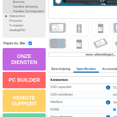
Brackets
Harddisk Behuizing
Harddisk Dockingstation
Optical drive
Processor
Tv-kaarten
Voeding/PSU
Prijzen Inc. Btw :
meer afbeeldingen...
ONZE
DIENSTEN
Beschrijving
Specificaties
Accessoi
PC BUILDER
Kenmerken
SSD capaciteit
51
SSD-vormfactor
m
REMOTE
Interface
Ser
SUPPORT
NVMe
Type geheugen