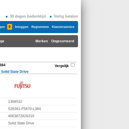
30 dagen bedenktijd
Veilig betalen
0
gen
Inloggen
Registreren
Klantenservice
ige
Merken
Ongesorteerd
L384
Vergelijk
>
Solid State Drive
1308532
S26361-F5870-L384
4063872826310
Solid State Drive