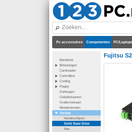
Pc-accessoires
Componenten
PC/Laptops
Fujitsu S
Barebone
Behuizingen
Cardreader
Controllers
Cooling
Floppy
Geheugen
Geluidskaarten
Grafischekaart
Moederborden
Opslag
Hardeschijven
Solid State Drive
Nas