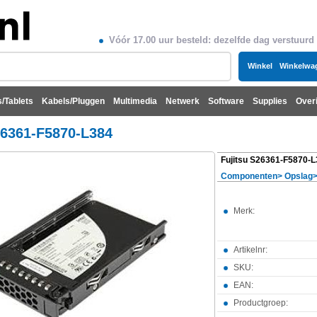
Vóór 17.00 uur besteld: dezelfde dag verstuurd
Winkel
Winkelwa
/Tablets
Kabels/Pluggen
Multimedia
Netwerk
Software
Supplies
Over
26361-F5870-L384
Fujitsu S26361-F5870-
Componenten
>
Opslag
Merk:
Artikelnr:
SKU:
EAN:
Productgroep: