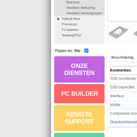
Brackets
Harddisk Behuizing
Harddisk Dockingstation
Optical drive
Processor
Tv-kaarten
Voeding/PSU
Prijzen Inc. Btw :
Beschrijving
ONZE
Kenmerken
DIENSTEN
SSD-vormfactor
SSD capaciteit
PC BUILDER
Interface
NVMe
REMOTE
Component voo
SUPPORT
Overdrachtssne