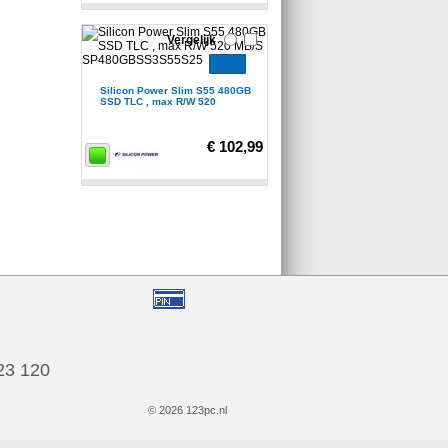
Vergelijk
Silicon Power Slim S55 480GB
SSD TLC , max R/W 520
€ 102,99
123 120
© 2026 123pc.nl