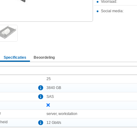
Voorraad:
Social media:
Specificaties
Beoordeling
25
3840 GB
SAS
r
server, workstation
lheid
12 Gbit/s