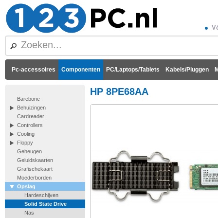
Vó
Pc-accessoires
Componenten
PC/Laptops/Tablets
Kabels/Pluggen
M
HP 8PE68AA
Barebone
Behuizingen
Cardreader
Controllers
Cooling
Floppy
Geheugen
Geluidskaarten
Grafischekaart
Moederborden
Opslag
Hardeschijven
Solid State Drive
Nas