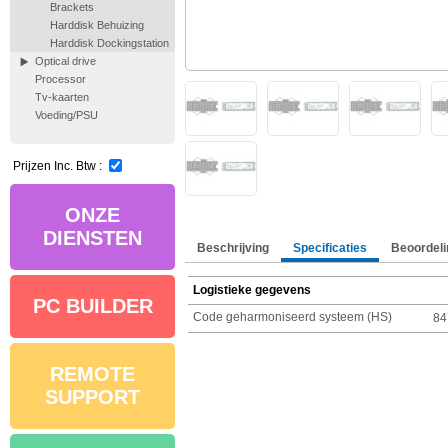
Brackets
Harddisk Behuizing
Harddisk Dockingstation
Optical drive
Processor
Tv-kaarten
Voeding/PSU
Prijzen Inc. Btw :
ONZE
DIENSTEN
Beschrijving
Specificaties
Beoordeli
Logistieke gegevens
PC BUILDER
Code geharmoniseerd systeem (HS)
84
REMOTE
SUPPORT