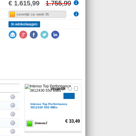
€ 1.615,99
1.755,99
Levertijd: ca. week 35
In winkelwagen
Vergelijk
Intenso Top Performance
3812430 550 MB/s
€ 33,49