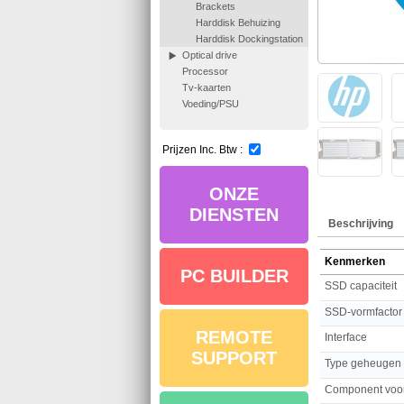
Brackets
Harddisk Behuizing
Harddisk Dockingstation
Optical drive
Processor
Tv-kaarten
Voeding/PSU
Prijzen Inc. Btw :
ONZE
DIENSTEN
Beschrijving
Kenmerken
PC BUILDER
SSD capaciteit
SSD-vormfactor
REMOTE
Interface
SUPPORT
Type geheugen
Component voo