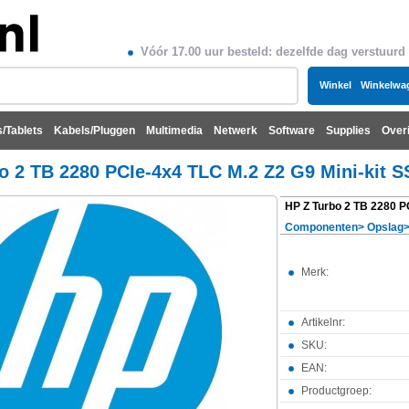
Vóór 17.00 uur besteld: dezelfde dag verstuurd
Winkel
Winkelwa
/Tablets
Kabels/Pluggen
Multimedia
Netwerk
Software
Supplies
Over
o 2 TB 2280 PCIe-4x4 TLC M.2 Z2 G9 Mini-kit
Componenten
>
Opslag
Merk:
Artikelnr:
SKU:
EAN:
Productgroep: