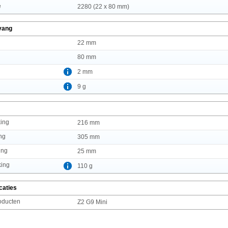
e
2280 (22 x 80 mm)
vang
22 mm
80 mm
2 mm
9 g
king
216 mm
ng
305 mm
ing
25 mm
king
110 g
caties
oducten
Z2 G9 Mini