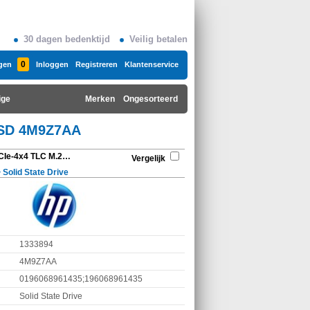
30 dagen bedenktijd
Veilig betalen
0
gen
Inloggen
Registreren
Klantenservice
ige
Merken
Ongesorteerd
 SSD 4M9Z7AA
HP Z Turbo 2 TB 2280 PCIe-4x4 TLC M.2 Z2 G9 Mini-kit SSD 4M9Z7AA
Vergelijk
>
Solid State Drive
1333894
4M9Z7AA
0196068961435;196068961435
Solid State Drive