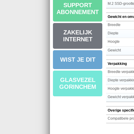
M.2 SSD-groott
SUPPORT
ABONNEMENT
Gewicht en om
Breedte
ZAKELIJK
Diepte
INTERNET
Hoogte
Gewicht
WIST JE DIT
Verpakking
Breedte verpak
GLASVEZEL
Diepte verpakki
GORINCHEM
Hoogte verpakk
Gewicht verpak
Overige specifi
Compatibele pr