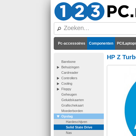
Pc-accessoires
Componenten
PC/Laptops
HP Z Turb
Barebone
Behuizingen
Cardreader
Controllers
Cooling
Floppy
Geheugen
Geluidskaarten
Grafischekaart
Moederborden
Opslag
Hardeschijven
Solid State Drive
Nas