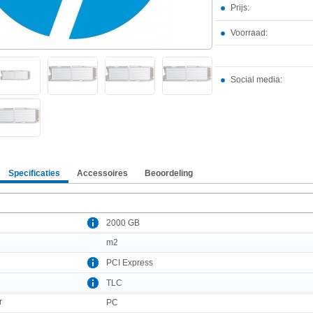
Prijs:
Voorraad:
Social media:
Specificaties
Accessoires
Beoordeling
2000 GB
m2
PCI Express
TLC
r
PC