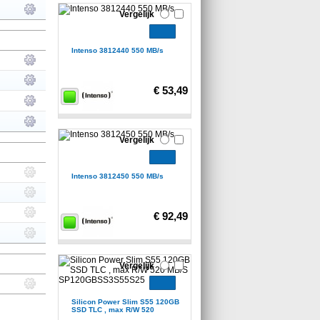
Vergelijk
Intenso 3812440 550 MB/s
€ 53,49
Vergelijk
Intenso 3812450 550 MB/s
€ 92,49
Vergelijk
Silicon Power Slim S55 120GB
SSD TLC , max R/W 520