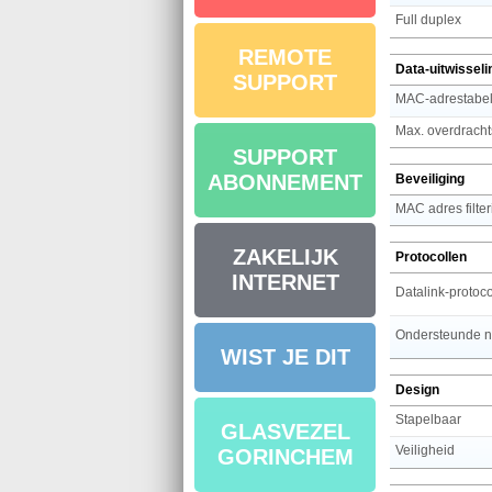
Full duplex
REMOTE
Data-uitwisseli
SUPPORT
MAC-adrestabe
Max. overdracht
SUPPORT
ABONNEMENT
Beveiliging
MAC adres filter
ZAKELIJK
Protocollen
INTERNET
Datalink-protoco
Ondersteunde n
WIST JE DIT
Design
Stapelbaar
GLASVEZEL
Veiligheid
GORINCHEM