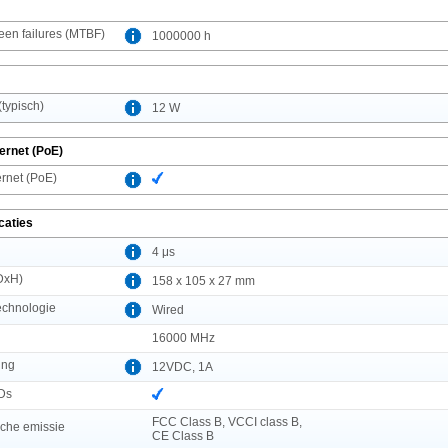
en failures (MTBF)
1000000 h
typisch)
12 W
ernet (PoE)
rnet (PoE)
caties
4 μs
DxH)
158 x 105 x 27 mm
technologie
Wired
16000 MHz
ing
12VDC, 1A
EDs
FCC Class B, VCCI class B,
sche emissie
CE Class B