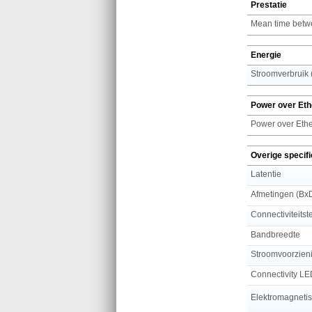
Prestatie
Mean time betwe
Energie
Stroomverbruik (
Power over Eth
Power over Ethe
Overige specifi
Latentie
Afmetingen (Bx
Connectiviteits
Bandbreedte
Stroomvoorzien
Connectivity L
Elektromagneti