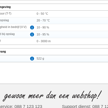
mgeving
uur (T-T)
0 - 50 °C
 opslag
20 - 70 °C
gheid in bedrijf (V-V)
10 - 90 %
d bij opslag
10 - 95 %
f
0 - 3000 m
vang
522 g
ervice: 088 7 123 123
Support dienst: 088 7 