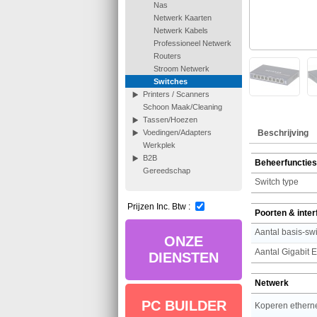
Nas
Netwerk Kaarten
Netwerk Kabels
Professioneel Netwerk
Routers
Stroom Netwerk
Switches
Printers / Scanners
Schoon Maak/Cleaning
Tassen/Hoezen
Beschrijving
Voedingen/Adapters
Werkplek
B2B
Beheerfuncties
Gereedschap
Switch type
Prijzen Inc. Btw :
Poorten & inte
ONZE
DIENSTEN
Netwerk
PC BUILDER