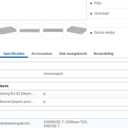
Prijs:
Voorraad:
Social media:
Specificaties
Accessoires
Ook meegekocht
Beoordeling
Unmanaged
rfaces
Aantal basis-switching RJ-45 Ethernet-poorten
8
Aantal Gigabit Ethernet (koper)-poorten
8
1000BASE-T, 100Base-T(X),
Koperen ethernetbekabelingstechnologie
10BASE-T