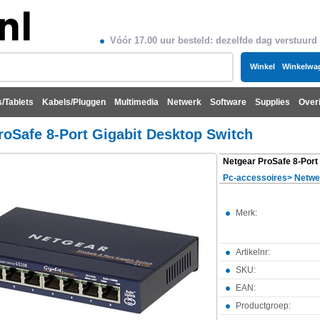
Vóór 17.00 uur besteld: dezelfde dag verstuurd
Winkel
Winkelwa
/Tablets
Kabels/Pluggen
Multimedia
Netwerk
Software
Supplies
Over
roSafe 8-Port Gigabit Desktop Switch
Pc-accessoires
>
Netwe
Merk:
Artikelnr:
SKU:
EAN:
Productgroep: