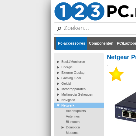
Pc-accessoires
Componenten
PC/Laptops
Netgear P
Beeld/Monitoren
Energie
Externe Opslag
Gaming Gear
Geluid
Invoerapparaten
Multimedia Geheugen
Navigatie
Netwerk
Accesspoints
Antennes
Bluetooth
Domotica
Modems