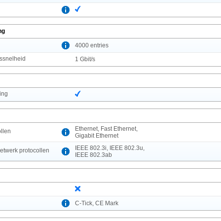
ng
l
4000 entries
ssnelheid
1 Gbit/s
ing
Ethernet, Fast Ethernet,
llen
Gigabit Ethernet
IEEE 802.3i, IEEE 802.3u,
etwerk protocollen
IEEE 802.3ab
C-Tick, CE Mark