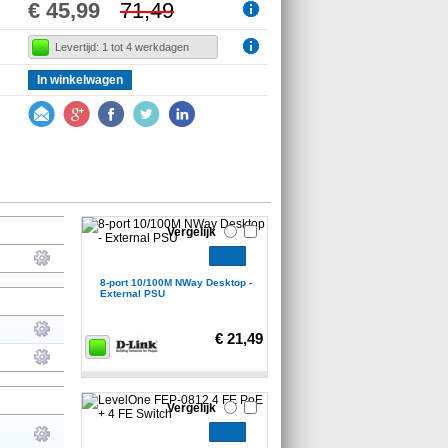
€ 45,99
71,49
Levertijd: 1 tot 4 werkdagen
In winkelwagen
Vergelijk
8-port 10/100M NWay Desktop -
External PSU
€ 21,49
Vergelijk