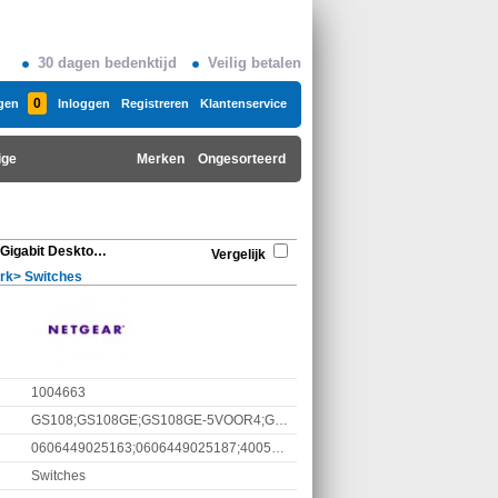
30 dagen bedenktijd
Veilig betalen
0
gen
Inloggen
Registreren
Klantenservice
ige
Merken
Ongesorteerd
Netgear ProSafe 8-Port Gigabit Desktop Switch
Vergelijk
rk
>
Switches
1004663
GS108;GS108GE;GS108GE-5VOOR4;GS108GE_4VOOR3;NE000005;NETGEAR GS108
0606449025163;0606449025187;4005922146825;5711045111396;606449025187;6064490251872;8719246203664;9154403389901
Switches