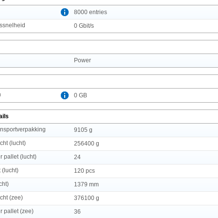
l
8000 entries
ssnelheid
0 Gbit/s
n
Power
n
0 GB
ails
ansportverpakking
9105 g
cht (lucht)
256400 g
 pallet (lucht)
24
 (lucht)
120 pcs
cht)
1379 mm
cht (zee)
376100 g
 pallet (zee)
36