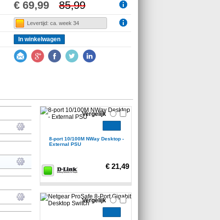
€ 69,99
85,99
Levertijd: ca. week 34
In winkelwagen
Vergelijk
8-port 10/100M NWay Desktop -
External PSU
€ 21,49
Vergelijk