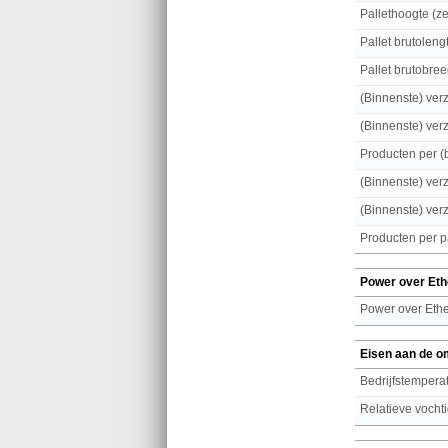
Pallethoogte (z
Pallet brutoleng
Pallet brutobree
(Binnenste) ver
Producten per pa
Power over Eth
Power over Ethe
Eisen aan de o
Bedrijfstemperat
Relatieve vochti