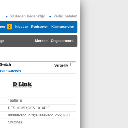
30 dagen bedenktijd
Veilig betalen
0
gen
Inloggen
Registreren
Klantenservice
ige
Merken
Ongesorteerd
 Switch
Vergelijk
rk
>
Switches
1005816
DES-1016D;DES-1016D/E
0090069221279;0790069221255;0790069221279;0790069408540;0790069801365;4014619611874;4052305325469;5053973134659;7900692212626;790069221279;7900692212794;790069408540;790069801365;8032976048368
Switches