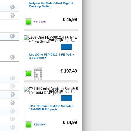
Netgear ProSafe 8-Port Gigabit
Desktop Switch
€ 45,99
Vergelijk
LevelOne FEP-0812 4 FE PoE +
4 FE Switch
€ 197,49
Vergelijk
TP-LINK mini Desktop Switch 5
10-100M RJ45 ports
€ 14,99