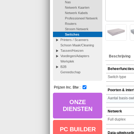
Nas
Netwerk Kaarten
Netwerk Kabels
Professioneel Netwerk
Routers
Stroom Netwerk
Switches
Printers / Scanners
Schoon Maak/Cleaning
Tassen/Hoezen
Beschrijving
Voedingen/Adapters
Werkplek
B2B
Beheerfuncties
Gereedschap
Switch type
Prijzen Inc. Btw :
Poorten & inte
ONZE
DIENSTEN
Netwerk
Full duplex
PC BUILDER
Data-uitwisseli