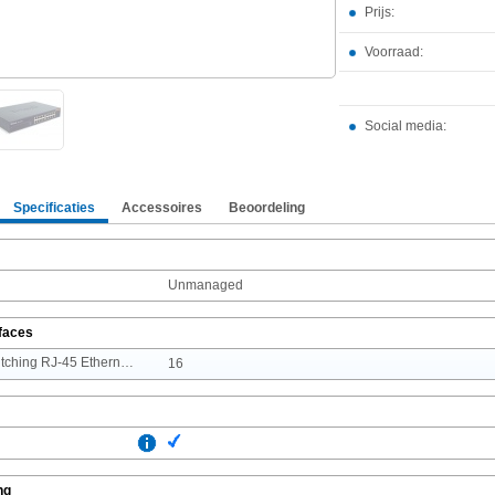
Prijs:
Voorraad:
Social media:
Specificaties
Accessoires
Beoordeling
Unmanaged
rfaces
Aantal basis-switching RJ-45 Ethernet-poorten
16
ng