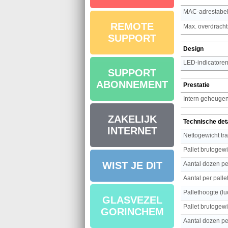
MAC-adrestabe
REMOTE
Max. overdracht
SUPPORT
Design
LED-indicatore
SUPPORT
ABONNEMENT
Prestatie
Intern geheuge
ZAKELIJK
Technische det
INTERNET
Nettogewicht tr
Pallet brutogewi
WIST JE DIT
Aantal dozen per
Aantal per pallet
Pallethoogte (lu
GLASVEZEL
Pallet brutogewi
GORINCHEM
Aantal dozen per