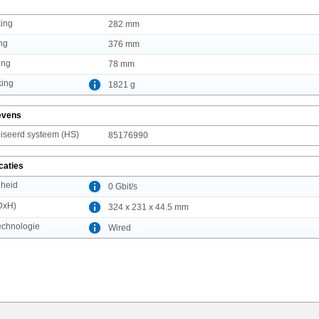
king
282 mm
ng
376 mm
ing
78 mm
king
1821 g
evens
seerd systeem (HS)
85176990
caties
lheid
0 Gbit/s
DxH)
324 x 231 x 44.5 mm
technologie
Wired