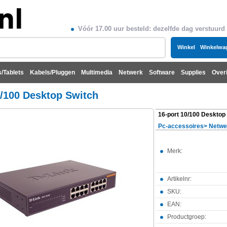
Vóór 17.00 uur besteld: dezelfde dag verstuurd
Winkel
Winkelwa
/Tablets
Kabels/Pluggen
Multimedia
Netwerk
Software
Supplies
Over
0/100 Desktop Switch
16-port 10/100 Desktop
Pc-accessoires
>
Netwe
Merk:
Artikelnr:
SKU:
EAN:
Productgroep: