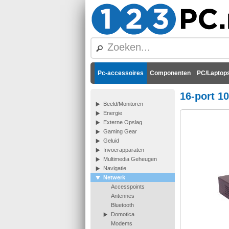
Pc-accessoires
Componenten
PC/Laptops
16-port 1
Beeld/Monitoren
Energie
Externe Opslag
Gaming Gear
Geluid
Invoerapparaten
Multimedia Geheugen
Navigatie
Netwerk
Accesspoints
Antennes
Bluetooth
Domotica
Modems