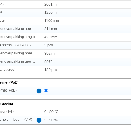
ee)
2031 mm
te
1200 mm
dte
1100 mm
(Binnenste) verzendverpakking hoogte
311 mm
zendverpakking lengte
420 mm
Producten per (binnenste) verzendverpakking
5 pcs
(Binnenste) verzendverpakking breedte
392 mm
(Binnenste) verzendverpakking gewicht
9975 g
llet (zee)
180 pcs
ernet (PoE)
rnet (PoE)
mgeving
uur (T-T)
0 - 50 °C
gheid in bedrijf (V-V)
5 - 90 %