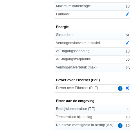
Maximum kabellengte
10
Fanloos
Energie
Stroombron
A
Vermogenstoevoer inclusief
AC-ingangsspanning
10
AC-ingangsfrequentie
50
Vermogensverbruik (max)
9 
Power over Ethernet (PoE)
Power over Ethernet (PoE)
Eisen aan de omgeving
Bedrijfstemperatuur (T-T)
0 
Temperatuur bij opslag
40
Relatieve vochtigheid in bedrijf (V-V)
10