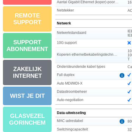
Aantal Gigabit Ethernet (koper)-poorten
16
Netstekker
AC
REMOTE
SUPPORT
Netwerk
IE
Netwerkstandaard
IE
SUPPORT
10G support
ABONNEMENT
10
Koperen ethernetbekabelingstechnologie
10
T
Ondersteundende kabel types
Ca
ZAKELIJK
INTERNET
Full duplex
Auto MDI/MDI-X
Datastroombeheer
WIST JE DIT
Auto-negotiation
Data-uitwisseling
GLASVEZEL
MAC-adrestabel
80
GORINCHEM
Switchingcapaciteit
32