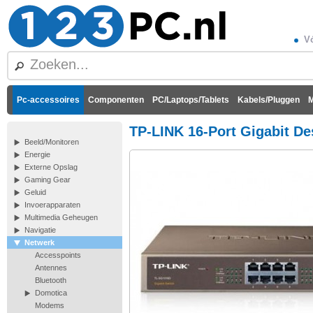
Vó
Pc-accessoires
Componenten
PC/Laptops/Tablets
Kabels/Pluggen
M
TP-LINK 16-Port Gigabit De
Beeld/Monitoren
Energie
Externe Opslag
Gaming Gear
Geluid
Invoerapparaten
Multimedia Geheugen
Navigatie
Netwerk
Accesspoints
Antennes
Bluetooth
Domotica
Modems