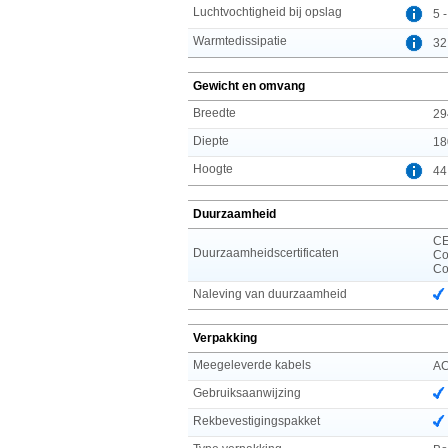
Luchtvochtigheid bij opslag
5 
Warmtedissipatie
32
Gewicht en omvang
Breedte
29
Diepte
18
Hoogte
44
Duurzaamheid
CE
Duurzaamheidscertificaten
Co
Co
Naleving van duurzaamheid
Verpakking
Meegeleverde kabels
A
Gebruiksaanwijzing
Rekbevestigingspakket