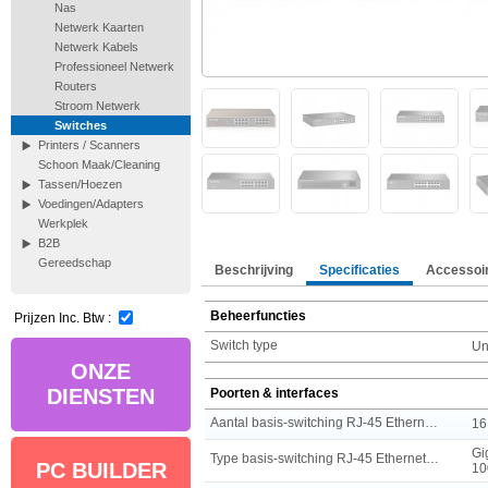
Nas
Netwerk Kaarten
Netwerk Kabels
Professioneel Netwerk
Routers
Stroom Netwerk
Switches
Printers / Scanners
Schoon Maak/Cleaning
Tassen/Hoezen
Voedingen/Adapters
Werkplek
B2B
Gereedschap
Beschrijving
Specificaties
Accessoi
Beheerfuncties
Prijzen Inc. Btw :
Switch type
U
ONZE
DIENSTEN
Poorten & interfaces
Aantal basis-switching RJ-45 Ethernet-poorten
16
Gi
Type basis-switching RJ-45 Ethernet-poorten
PC BUILDER
10