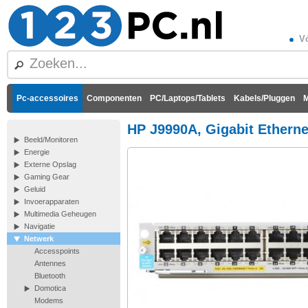
Vó
Pc-accessoires
Componenten
PC/Laptops/Tablets
Kabels/Pluggen
M
HP J9990A, Gigabit Ethernet
Beeld/Monitoren
Energie
Externe Opslag
Gaming Gear
Geluid
Invoerapparaten
Multimedia Geheugen
Navigatie
Netwerk
Accesspoints
Antennes
Bluetooth
Domotica
Modems