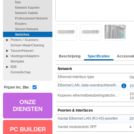
Nas
Netwerk Kaarten
Netwerk Kabels
Professioneel Netwerk
Routers
Stroom Netwerk
Switches
Printers / Scanners
Schoon Maak/Cleaning
Tassen/Hoezen
Beschrijving
Specificaties
Accessoi
Voedingen/Adapters
Werkplek
B2B
Netwerk
Gereedschap
Ethernet interface type
Gi
Ethernet LAN, data-overdrachtsnelheden
10
Prijzen Inc. Btw :
10
Koperen ethernetbekabelingstechnologie
10
ONZE
DIENSTEN
Poorten & interfaces
Aantal Ethernet LAN (RJ-45)-poorten
20
Aantal moduleslots SPF
4
PC BUILDER