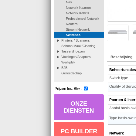
Nas
Netwerk Kaarten
Netwerk Kabels
Professioneel Netwerk
Routers
Stroom Netwerk
Switches
Printers / Scanners
Schoon Maak/Cleaning
Tassen/Hoezen
Beschrijving
Voedingen/Adapters
Werkplek
B2B
Beheerfuncties
Gereedschap
Switch type
Quality of Servi
Prijzen Inc. Btw :
Poorten & inte
ONZE
DIENSTEN
PC BUILDER
Netwerk