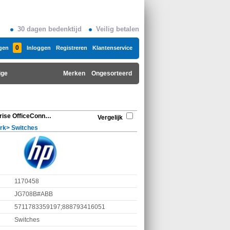
30 dagen bedenktijd
Veilig betalen
0
gen
Inloggen
Registreren
Klantenservice
ige
Merken
Ongesorteerd
Hewlett Packard Enterprise OfficeConnect 1420 24G
Vergelijk
rk
>
Switches
1170458
JG708B#ABB
5711783359197;888793416051
Switches