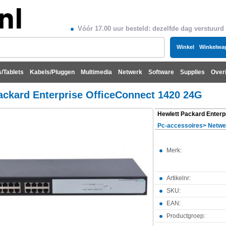
Vóór 17.00 uur besteld: dezelfde dag verstuurd
Winkel
Winkelwa
/Tablets
Kabels/Pluggen
Multimedia
Netwerk
Software
Supplies
Over
ackard Enterprise OfficeConnect 1420 24G
Pc-accessoires
>
Netwe
Merk:
Artikelnr:
SKU:
EAN:
Productgroep: