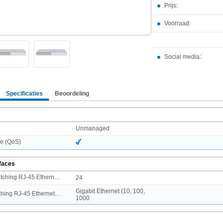
Prijs:
Voorraad:
Social media:
Specificaties
Beoordeling
Unmanaged
ce (QoS)
rfaces
Aantal basis-switching RJ-45 Ethernet-poorten
24
Gigabit Ethernet (10, 100,
Type basis-switching RJ-45 Ethernet-poorten
1000