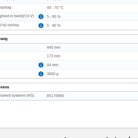
 opslag
40 - 70 °C
gheid in bedrijf (V-V)
5 - 95 %
d bij opslag
5 - 90 %
vang
440 mm
173 mm
44 mm
3000 g
evens
seerd systeem (HS)
85176990