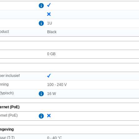
1U
roduct
Black
0 GB
r inclusief
nning
100 - 240 V
typisch)
16 W
ernet (PoE)
rnet (PoE)
mgeving
uur (T-T)
0 - 40 °C