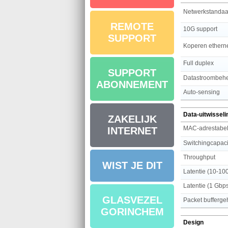
Netwerkstandaa
REMOTE
10G support
SUPPORT
Full duplex
SUPPORT
Datastroombeh
ABONNEMENT
Auto-sensing
Data-uitwisseli
ZAKELIJK
MAC-adrestabe
INTERNET
Switchingcapaci
Throughput
WIST JE DIT
Latentie (10-10
Latentie (1 Gbp
GLASVEZEL
Packet bufferg
GORINCHEM
Design