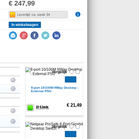
€ 247,99
Levertijd: ca. week 34
In winkelwagen
Vergelijk
8-port 10/100M NWay Desktop -
External PSU
€ 21,49
Vergelijk