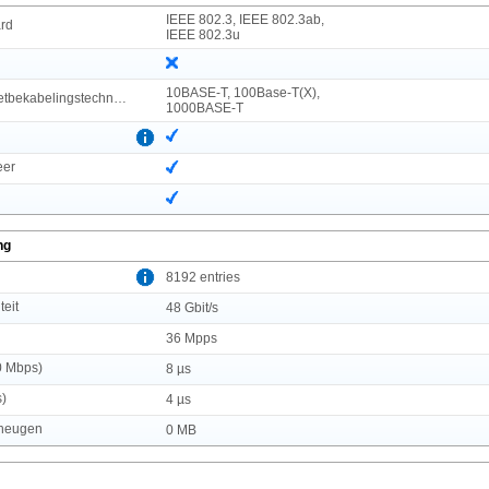
IEEE 802.3, IEEE 802.3ab,
rd
IEEE 802.3u
10BASE-T, 100Base-T(X),
Koperen ethernetbekabelingstechnologie
1000BASE-T
eer
ng
l
8192 entries
teit
48 Gbit/s
36 Mpps
0 Mbps)
8 µs
s)
4 µs
eheugen
0 MB