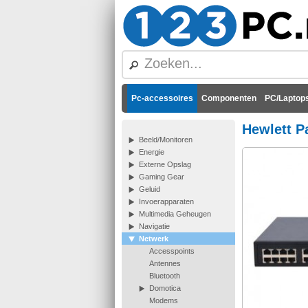
Pc-accessoires
Componenten
PC/Laptops
Hewlett P
Beeld/Monitoren
Energie
Externe Opslag
Gaming Gear
Geluid
Invoerapparaten
Multimedia Geheugen
Navigatie
Netwerk
Accesspoints
Antennes
Bluetooth
Domotica
Modems