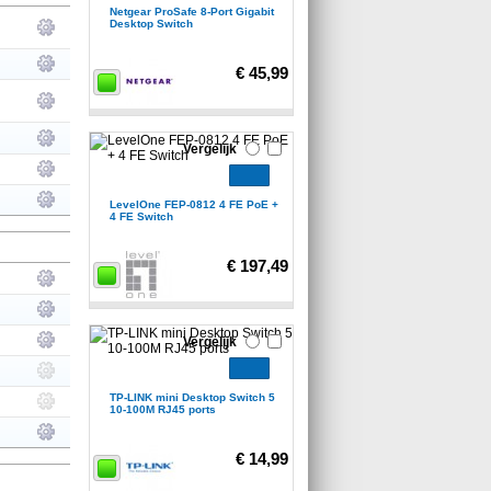
Netgear ProSafe 8-Port Gigabit
Desktop Switch
€ 45,99
Vergelijk
LevelOne FEP-0812 4 FE PoE +
4 FE Switch
€ 197,49
Vergelijk
TP-LINK mini Desktop Switch 5
10-100M RJ45 ports
€ 14,99