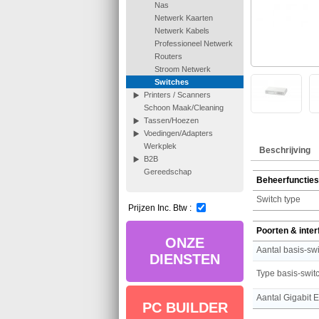
Nas
Netwerk Kaarten
Netwerk Kabels
Professioneel Netwerk
Routers
Stroom Netwerk
Switches
Printers / Scanners
Schoon Maak/Cleaning
Tassen/Hoezen
Voedingen/Adapters
Werkplek
Beschrijving
B2B
Gereedschap
Beheerfuncties
Switch type
Prijzen Inc. Btw :
Poorten & inte
ONZE
DIENSTEN
PC BUILDER