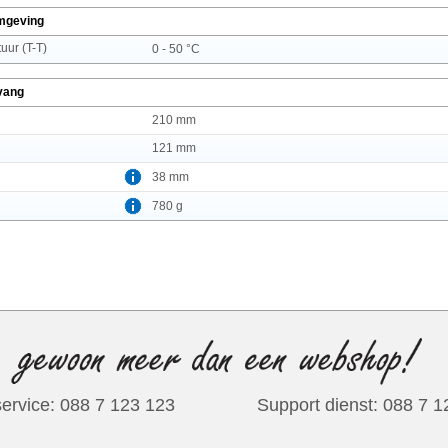
mgeving
uur (T-T)
0 - 50 °C
vang
210 mm
121 mm
38 mm
780 g
ervice: 088 7 123 123
Support dienst: 088 7 