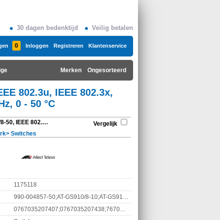
30 dagen bedenktijd
Veilig betalen
0
gen
Inloggen
Registreren
Klantenservice
ige
Merken
Ongesorteerd
IEEE 802.3u, IEEE 802.3x,
z, 0 - 50 °C
Allied Telesis AT-GS910/8-50, IEEE 802.3, IEEE 802.3az, IEEE 802.3u, IEEE 802.3x, Unmanaged, Gigabit Ethernet (10/100/1000), Grijs, 50/60 Hz, 0 - 50 °C
Vergelijk
rk
>
Switches
1175118
990-004857-50;AT-GS910/8-10;AT-GS910/8-50
0767035207407;0767035207438;767035207438