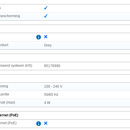
s
/ bescherming
roduct
Grey
seerd systeem (HS)
85176990
nning
100 - 240 V
uentie
50/60 Hz
uik (max)
4 W
ernet (PoE)
rnet (PoE)