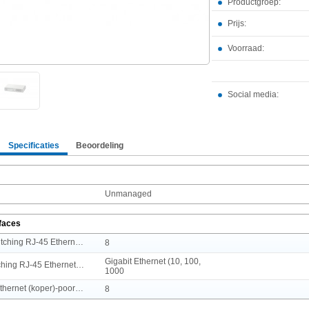
Productgroep:
Prijs:
Voorraad:
Social media:
Specificaties
Beoordeling
Unmanaged
rfaces
Aantal basis-switching RJ-45 Ethernet-poorten
8
Gigabit Ethernet (10, 100,
Type basis-switching RJ-45 Ethernet-poorten
1000
Aantal Gigabit Ethernet (koper)-poorten
8