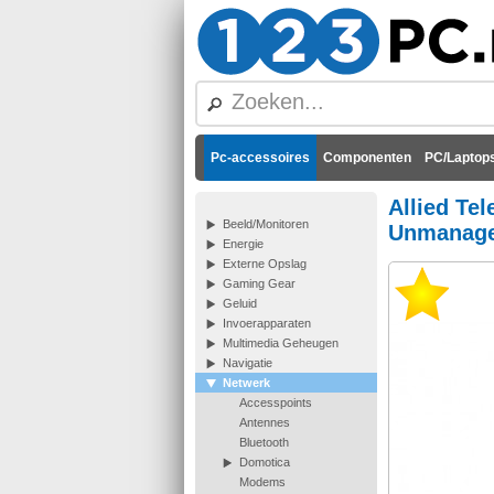
Pc-accessoires
Componenten
PC/Laptops
Allied Tel
Beeld/Monitoren
Unmanaged,
Energie
Externe Opslag
Gaming Gear
Geluid
Invoerapparaten
Multimedia Geheugen
Navigatie
Netwerk
Accesspoints
Antennes
Bluetooth
Domotica
Modems