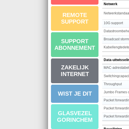
Netwerk
Netwerkstandaa
REMOTE
SUPPORT
10G support
Datastroombeh
Broadcast stor
SUPPORT
ABONNEMENT
Kabellengtedete
Data-uitwisseli
ZAKELIJK
MAC-adrestabe
INTERNET
Switchingcapaci
Throughput
Jumbo Frames o
WIST JE DIT
Packet forwardi
Packet forwardi
GLASVEZEL
Packet forwardi
GORINCHEM
Beveiliging