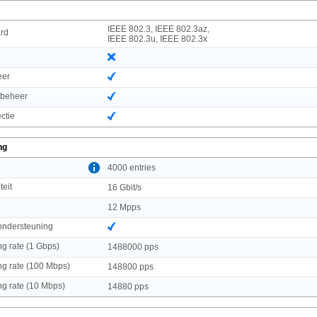
IEEE 802.3, IEEE 802.3az,
rd
IEEE 802.3u, IEEE 802.3x
eer
mbeheer
ctie
ng
l
4000 entries
teit
16 Gbit/s
12 Mpps
ndersteuning
ng rate (1 Gbps)
1488000 pps
ng rate (100 Mbps)
148800 pps
ng rate (10 Mbps)
14880 pps