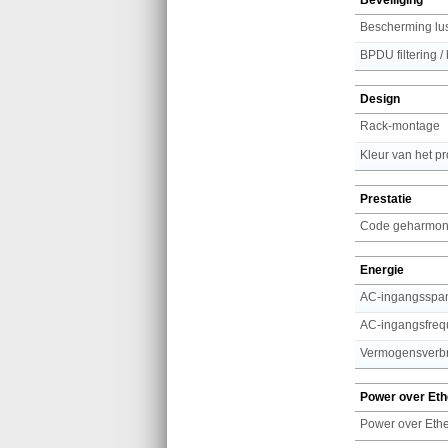
Bescherming lu
BPDU filtering 
Design
Rack-montage
Kleur van het p
Prestatie
Code geharmoni
Energie
AC-ingangsspa
AC-ingangsfreq
Vermogensverbr
Power over Eth
Power over Ethe