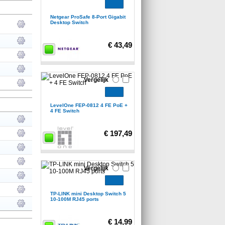
Netgear ProSafe 8-Port Gigabit
Desktop Switch
€ 43,49
Vergelijk
LevelOne FEP-0812 4 FE PoE +
4 FE Switch
€ 197,49
Vergelijk
TP-LINK mini Desktop Switch 5
10-100M RJ45 ports
€ 14,99