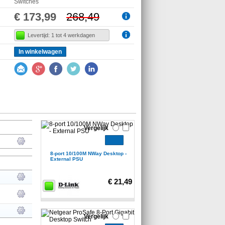
Switches
€ 173,99
268,49
Levertijd: 1 tot 4 werkdagen
In winkelwagen
Vergelijk
8-port 10/100M NWay Desktop -
External PSU
€ 21,49
Vergelijk