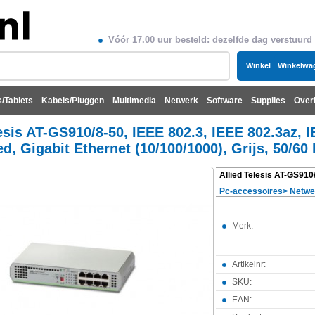
Vóór 17.00 uur besteld: dezelfde dag verstuurd
Winkel
Winkelwa
/Tablets
Kabels/Pluggen
Multimedia
Netwerk
Software
Supplies
Over
esis AT-GS910/8-50, IEEE 802.3, IEEE 802.3az, 
 Gigabit Ethernet (10/100/1000), Grijs, 50/60 H
Pc-accessoires
>
Netwe
Merk:
Artikelnr:
SKU:
EAN: