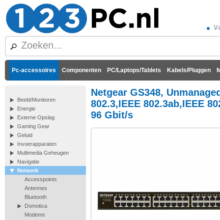
Vó
Pc-accessoires
Componenten
PC/Laptops/Tablets
Kabels/Pluggen
M
Netgear GS348, Unmanaged, 
Beeld/Monitoren
802.3,IEEE 802.3ab,IEEE 802
Energie
96 Gbit/s
Externe Opslag
Gaming Gear
Geluid
Invoerapparaten
Multimedia Geheugen
Navigatie
Netwerk
Accesspoints
Antennes
Bluetooth
Domotica
Modems