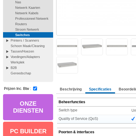
Nas
Netwerk Kaarten
Netwerk Kabels
Professioneel Netwerk
Routers
Stroom Netwerk
Switches
Printers / Scanners
Schoon Maak/Cleaning
Tassen/Hoezen
Voedingen/Adapters
Werkplek
B2B
Gereedschap
Prijzen Inc. Btw :
Beschrijving
Specificaties
Beoordeli
Beheerfuncties
ONZE
DIENSTEN
Switch type
U
Quality of Service (QoS)
PC BUILDER
Poorten & interfaces