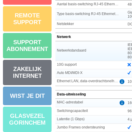
Aantal basis-switching RJ-45 Ethernet-poorten
48
Gi
Type basis-switching RJ-45 Ethernet-poorten
REMOTE
10
SUPPORT
Netstekker
DC
Netwerk
SUPPORT
IE
ABONNEMENT
IE
Netwerkstandaard
80
80
10G support
ZAKELIJK
Auto MDI/MDI-X
INTERNET
Ethernet LAN, data-overdrachtsnelheden
10
Data-uitwisseling
WIST JE DIT
MAC-adrestabel
16
Switchingcapaciteit
96
GLASVEZEL
Latentie (1 Gbps)
4 
GORINCHEM
Jumbo Frames ondersteuning