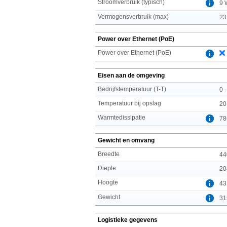
Stroomverbruik (typisch)
9 
Vermogensverbruik (max)
23
Power over Ethernet (PoE)
Power over Ethernet (PoE)
Eisen aan de omgeving
Bedrijfstemperatuur (T-T)
0 
Temperatuur bij opslag
20
Warmtedissipatie
78
Gewicht en omvang
Breedte
44
Diepte
20
Hoogte
43
Gewicht
31
Logistieke gegevens