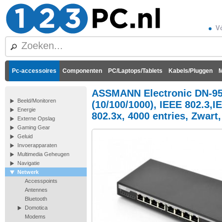
Vó
Pc-accessoires
Componenten
PC/Laptops/Tablets
Kabels/Pluggen
M
ASSMANN Electronic DN-953
Beeld/Monitoren
(10/100/1000), IEEE 802.3,I
Energie
802.3x, 4000 entries, Zwart
Externe Opslag
Gaming Gear
Geluid
Invoerapparaten
Multimedia Geheugen
Navigatie
Netwerk
Accesspoints
Antennes
Bluetooth
Domotica
Modems