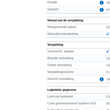
Hoogte
39
Gewicht
67
Inhoud van de verpakking
Meegeleverde kabels
D
Gebruikershandleiding
Verpakking
Inclusief AC adapter
Breedte verpakking
16
Diepte verpakking
10
Verpakkingsvolume
5 l
Gewicht verpakking
16
Logistieke gegevens
Land van herkomst
Ch
Code geharmoniseerd systeem (HS)
85