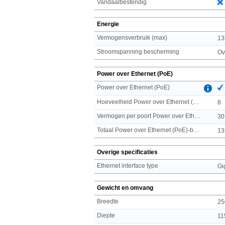
Vandaalbestendig
Energie
Vermogensverbruik (max)
13
Stroomspanning bescherming
Ov
Power over Ethernet (PoE)
Power over Ethernet (PoE)
Hoeveelheid Power over Ethernet (PoE) ports
8
Vermogen per poort Power over Ethernet (PoE)
30
Totaal Power over Ethernet (PoE)-budget
13
Overige specificaties
Ethernet interface type
Gi
Gewicht en omvang
Breedte
25
Diepte
11