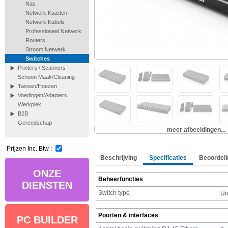
Nas
Netwerk Kaarten
Netwerk Kabels
Professioneel Netwerk
Routers
Stroom Netwerk
Switches
Printers / Scanners
Schoon Maak/Cleaning
Tassen/Hoezen
Voedingen/Adapters
Werkplek
B2B
Gereedschap
meer afbeeldingen...
Prijzen Inc. Btw :
Beschrijving
Specificaties
Beoordeli
ONZE
Beheerfuncties
DIENSTEN
Switch type
U
Poorten & interfaces
PC BUILDER