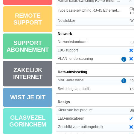
Aantal basis-switching RJ-45 Ethernet-poorten
8
Gi
Type basis-switching RJ-45 Ethernet-poorten
10
REMOTE
Netstekker
DC
SUPPORT
Netwerk
SUPPORT
Netwerkstandaard
IE
ABONNEMENT
10G support
VLAN=ondersteuning
ZAKELIJK
Data-uitwisseling
INTERNET
MAC-adrestabel
40
Switchingcapaciteit
16
WIST JE DIT
Design
Kleur van het product
Bl
GLASVEZEL
LED-indicatoren
GORINCHEM
Geschikt voor buitengebruik