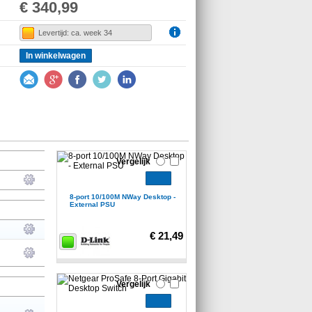
€ 340,99
Levertijd: ca. week 34
In winkelwagen
Vergelijk
8-port 10/100M NWay Desktop -
External PSU
€ 21,49
Vergelijk