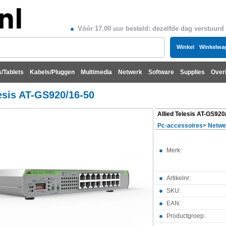
Vóór 17.00 uur besteld: dezelfde dag verstuurd
Winkel
Winkelwa
/Tablets
Kabels/Pluggen
Multimedia
Netwerk
Software
Supplies
Over
lesis AT-GS920/16-50
Allied Telesis AT-GS920
Pc-accessoires
>
Netwe
Merk:
Artikelnr:
SKU:
EAN:
Productgroep: