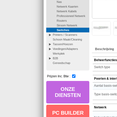
Nas
Netwerk Kaarten
Netwerk Kabels
Professioneel Netwerk
Routers
Stroom Netwerk
Switches
Printers / Scanners
Schoon Maak/Cleaning
Tassen/Hoezen
Beschrijving
Voedingen/Adapters
Werkplek
B2B
Beheerfuncties
Gereedschap
Switch type
Prijzen Inc. Btw :
Poorten & inte
ONZE
DIENSTEN
Netwerk
PC BUILDER