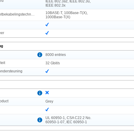
rd
IEEE 802.3az, IEEE 802.3u,
IEEE 802.3x
10BASE-T, 100Base-T(X),
Koperen ethernetbekabelingstechnologie
1000Base-T(X)
eer
ng
l
8000 entries
teit
32 Gbit/s
ndersteuning
roduct
Grey
n
UL 60950-1, CSA C22.2 No.
60950-1-07, IEC 60950-1