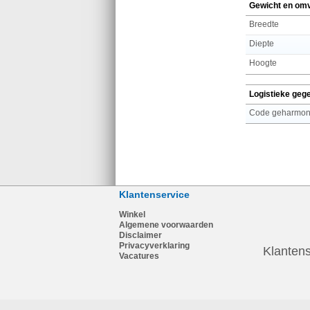
Gewicht en om
Breedte
Diepte
Hoogte
Logistieke geg
Code geharmoni
Klantenservice
Winkel
Algemene voorwaarden
Disclaimer
Privacyverklaring
Klantens
Vacatures
1
123PC.nl