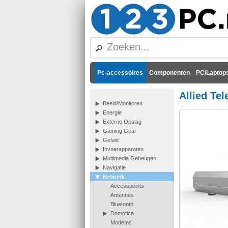
Pc-accessoires
Componenten
PC/Laptops
Allied Te
Beeld/Monitoren
Energie
Externe Opslag
Gaming Gear
Geluid
Invoerapparaten
Multimedia Geheugen
Navigatie
Netwerk
Accesspoints
Antennes
Bluetooth
Domotica
Modems