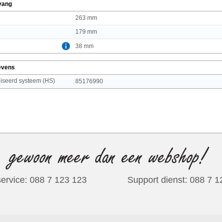
vang
263 mm
179 mm
38 mm
evens
seerd systeem (HS)
85176990
ervice: 088 7 123 123
Support dienst: 088 7 
34759 producten van 748 merken verdeeld onder 475 groepen waarvan 22301 beschikbaar