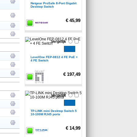
Netgear ProSafe 8-Port Gigabit
Desktop Switch
€ 45,99
Vergelijk
LevelOne FEP-0812 4 FE PoE +
4 FE Switch
€ 197,49
Vergelijk
TP-LINK mini Desktop Switch 5
10-100M RJ45 ports
€ 14,99