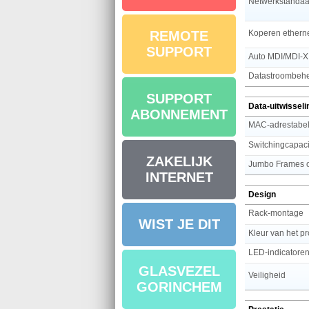
Netwerkstandaa
REMOTE
SUPPORT
Auto MDI/MDI-X
Datastroombeh
SUPPORT
Data-uitwisseli
ABONNEMENT
MAC-adrestabe
Switchingcapaci
ZAKELIJK
Jumbo Frames o
INTERNET
Design
Rack-montage
WIST JE DIT
Kleur van het p
LED-indicatore
GLASVEZEL
Veiligheid
GORINCHEM