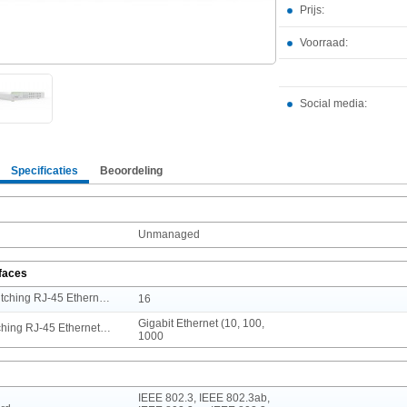
Prijs:
Voorraad:
Social media:
Specificaties
Beoordeling
Unmanaged
rfaces
Aantal basis-switching RJ-45 Ethernet-poorten
16
Gigabit Ethernet (10, 100,
Type basis-switching RJ-45 Ethernet-poorten
1000
IEEE 802.3, IEEE 802.3ab,