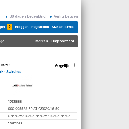
30 dagen bedenktijd
Veilig betalen
0
gen
Inloggen
Registreren
Klantenservice
ige
Merken
Ongesorteerd
/16-50
Vergelijk
rk
>
Switches
1209666
990-005528-50;AT-GS920/16-50
0767035210803;767035210803;7670352108032
Switches