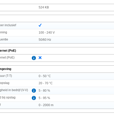
524 KB
r inclusief
nning
100 - 240 V
uentie
50/60 Hz
ernet (PoE)
rnet (PoE)
mgeving
uur (T-T)
0 - 50 °C
 opslag
20 - 70 °C
gheid in bedrijf (V-V)
5 - 80 %
d bij opslag
5 - 95 %
f
0 - 2000 m