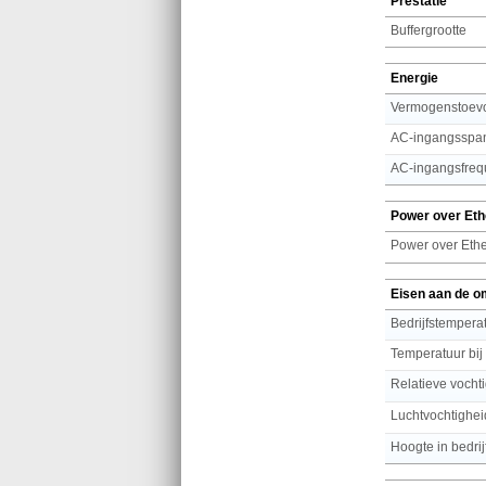
Prestatie
Buffergrootte
Energie
Vermogenstoevoe
AC-ingangsspa
AC-ingangsfreq
Power over Eth
Power over Ethe
Eisen aan de o
Bedrijfstemperat
Temperatuur bij
Relatieve vochti
Luchtvochtighei
Hoogte in bedrij