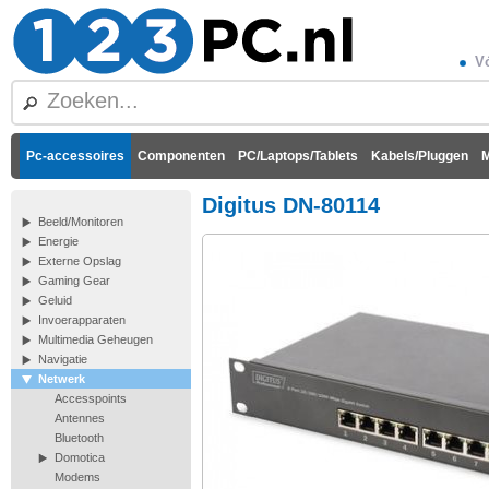
Vó
Pc-accessoires
Componenten
PC/Laptops/Tablets
Kabels/Pluggen
M
Digitus DN-80114
Beeld/Monitoren
Energie
Externe Opslag
Gaming Gear
Geluid
Invoerapparaten
Multimedia Geheugen
Navigatie
Netwerk
Accesspoints
Antennes
Bluetooth
Domotica
Modems