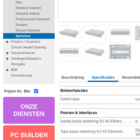
Nas
Netwerk Kaarten
Netwerk Kabels
Professioneel Netwerk
Routers
Stroom Netwerk
Switches
Printers / Scanners
Schoon Maak/Cleaning
Tassen/Hoezen
Voedingen/Adapters
Werkplek
B2B
Gereedschap
Beschrijving
Specificaties
Beoordeli
Beheerfuncties
Prijzen Inc. Btw :
Switch type
U
ONZE
DIENSTEN
Poorten & interfaces
Aantal basis-switching RJ-45 Ethernet-poorten
8
Gi
Type basis-switching RJ-45 Ethernet-poorten
PC BUILDER
10