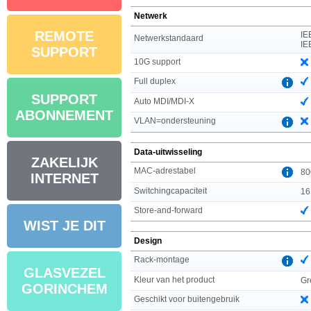
Netwerk
REMOTE
IE
Netwerkstandaard
IE
SUPPORT
10G support
Full duplex
SUPPORT
Auto MDI/MDI-X
ABONNEMENT
VLAN=ondersteuning
Data-uitwisseling
ZAKELIJK
MAC-adrestabel
80
INTERNET
Switchingcapaciteit
16
Store-and-forward
WIST JE DIT
Design
Rack-montage
GLASVEZEL
Kleur van het product
Gr
GORINCHEM
Geschikt voor buitengebruik