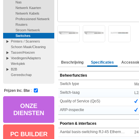
Nas
Netwerk Kaarten
Netwerk Kabels
Professioneel Netwerk
Routers
Stroom Netwerk
Switches
Printers / Scanners
Schoon Maak/Cleaning
Tassen/Hoezen
Voedingen/Adapters
Beschrijving
Specificaties
Accessoi
Werkplek
B2B
Gereedschap
Beheerfuncties
Switch type
Ma
Prijzen Inc. Btw :
Switch-laag
L2
Quality of Service (QoS)
ONZE
ARP-inspectie
DIENSTEN
Poorten & interfaces
Aantal basis-switching RJ-45 Ethernet-poorten
24
PC BUILDER