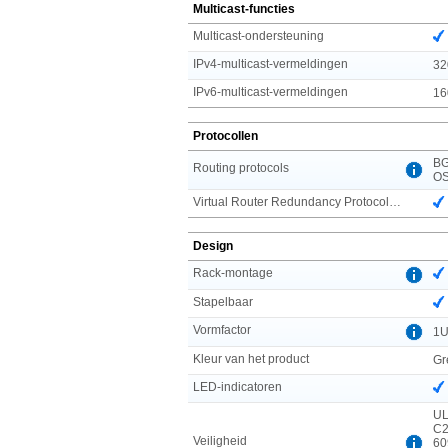
Multicast-functies
Multicast-ondersteuning
IPv4-multicast-vermeldingen
32
IPv6-multicast-vermeldingen
16
Protocollen
BG
Routing protocols
OS
Virtual Router Redundancy Protocol (VRRP)
Design
Rack-montage
Stapelbaar
Vormfactor
1
Kleur van het product
Gr
LED-indicatoren
UL
C2
Veiligheid
60