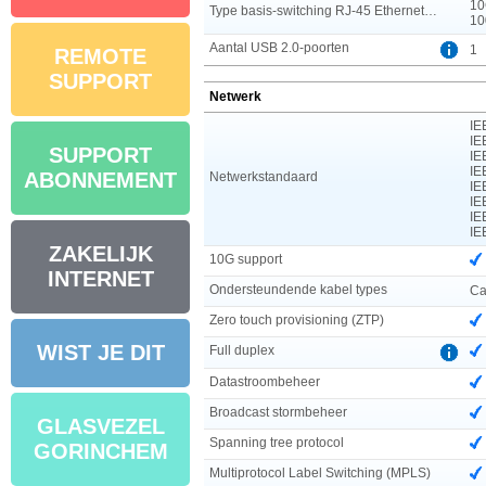
10
Type basis-switching RJ-45 Ethernet-poorten
10
Aantal USB 2.0-poorten
1
REMOTE
SUPPORT
Netwerk
IE
IE
SUPPORT
IE
IE
ABONNEMENT
Netwerkstandaard
IE
IE
IE
IE
ZAKELIJK
10G support
INTERNET
Ondersteundende kabel types
Ca
Zero touch provisioning (ZTP)
WIST JE DIT
Full duplex
Datastroombeheer
Broadcast stormbeheer
GLASVEZEL
Spanning tree protocol
GORINCHEM
Multiprotocol Label Switching (MPLS)