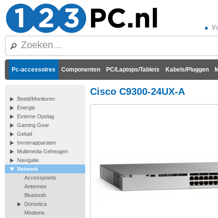
Vó
Pc-accessoires
Componenten
PC/Laptops/Tablets
Kabels/Pluggen
M
Cisco C9300-24UX-A
Beeld/Monitoren
Energie
Externe Opslag
Gaming Gear
Geluid
Invoerapparaten
Multimedia Geheugen
Navigatie
Netwerk
Accesspoints
Antennes
Bluetooth
Domotica
Modems