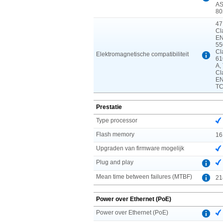
AS
80
47
Cl
EN
55
Cl
Elektromagnetische compatibiliteit
61
A,
Cl
EN
TC
Prestatie
Type processor
Flash memory
16
Upgraden van firmware mogelijk
Plug and play
Mean time between failures (MTBF)
21
Power over Ethernet (PoE)
Power over Ethernet (PoE)