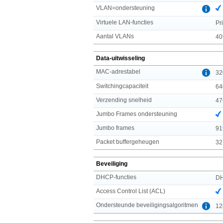
VLAN=ondersteuning
Virtuele LAN-functies
Pr
Aantal VLANs
40
Data-uitwisseling
MAC-adrestabel
32
Switchingcapaciteit
64
Verzending snelheid
47
Jumbo Frames ondersteuning
Jumbo frames
91
Packet buffergeheugen
32
Beveiliging
DHCP-functies
DH
Access Control List (ACL)
Ondersteunde beveiligingsalgoritmen
12