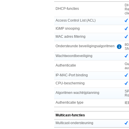
DH
DHCP-functies
Re
cli
Access Control List (ACL)
IGMP snooping
MAC adres filtering
80
Ondersteunde beveiligingsalgoritmen
S
Wachtwoordbeveiliging
Gu
Authenticatie
au
IP-MAC-Port binding
CPU-bescherming
SP
Algoritmen wachtrijplanning
Ro
Authenticatie type
IE
Multicast-functies
Multicast-ondersteuning