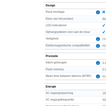
Design
Rack-montage
Kleur van het product
Bl
LED-indicatoren
Ophangsysteem voor aan de muur
Veiligheid
LV
Elektromagnetische compatibiliteit
FC
Prestatie
Intern geheugen
0.
Flash memory
0 
Mean time between failures (MTBF)
51
Energie
AC-ingangsspanning
10
AC-ingangsfrequentie
50