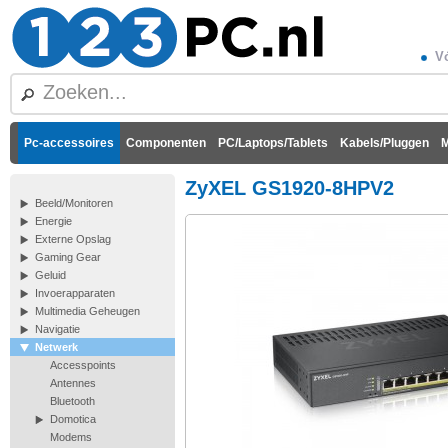
Vó
Pc-accessoires
Componenten
PC/Laptops/Tablets
Kabels/Pluggen
M
ZyXEL GS1920-8HPV2
Beeld/Monitoren
Energie
Externe Opslag
Gaming Gear
Geluid
Invoerapparaten
Multimedia Geheugen
Navigatie
Netwerk
Accesspoints
Antennes
Bluetooth
Domotica
Modems