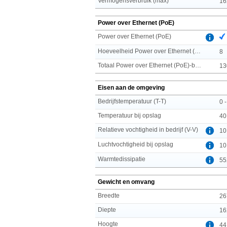
Vermogensverbruik (max)
16
Power over Ethernet (PoE)
Power over Ethernet (PoE)
Hoeveelheid Power over Ethernet (PoE) ports
8
Totaal Power over Ethernet (PoE)-budget
13
Eisen aan de omgeving
Bedrijfstemperatuur (T-T)
0 
Temperatuur bij opslag
40
Relatieve vochtigheid in bedrijf (V-V)
10
Luchtvochtigheid bij opslag
10
Warmtedissipatie
55
Gewicht en omvang
Breedte
26
Diepte
16
Hoogte
44