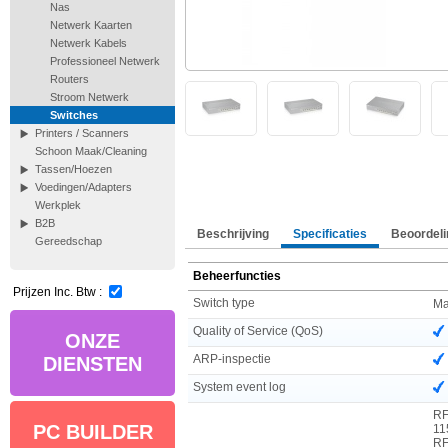
Nas
Netwerk Kaarten
Netwerk Kabels
Professioneel Netwerk
Routers
Stroom Netwerk
Switches
Printers / Scanners
Schoon Maak/Cleaning
Tassen/Hoezen
Voedingen/Adapters
Werkplek
B2B
Beschrijving
Specificaties
Beoordeli
Gereedschap
Beheerfuncties
Prijzen Inc. Btw :
Switch type
Ma
Quality of Service (QoS)
ONZE
ARP-inspectie
DIENSTEN
System event log
RF
PC BUILDER
11
RF