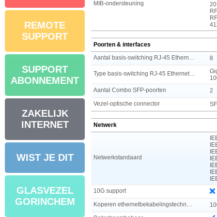
MIB-ondersteuning
20
RF
RF
REMOTE
41
SUPPORT
Poorten & interfaces
Aantal basis-switching RJ-45 Ethernet-poorten
8
SUPPORT
Gi
Type basis-switching RJ-45 Ethernet-poorten
10
ABONNEMENT
Aantal Combo SFP-poorten
2
Vezel-optische connector
SF
ZAKELIJK
INTERNET
Netwerk
IE
IE
IE
WIST JE DIT
Netwerkstandaard
IE
IE
IE
IE
GLASVEZEL
10G support
GORINCHEM
Koperen ethernetbekabelingstechnologie
10