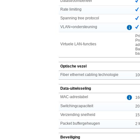
Datastroombeheer
Rate limiting
Spanning tree protocol
VLAN=ondersteuning
Pr
Pr
Virtuele LAN-functies
ad
Ba
ba
Optische vezel
Fiber ethernet cabling technologie
10
Data-uitwisseling
MAC-adrestabel
16
Switchingcapaciteit
20
Verzending snelheid
15
Packet buffergeheugen
2 
Beveiliging