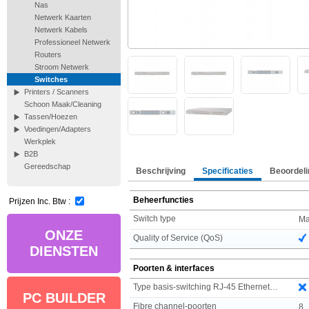
Nas
Netwerk Kaarten
Netwerk Kabels
Professioneel Netwerk
Routers
Stroom Netwerk
Switches
Printers / Scanners
Schoon Maak/Cleaning
Tassen/Hoezen
Voedingen/Adapters
Werkplek
B2B
Gereedschap
Beschrijving
Specificaties
Beoordeli
Beheerfuncties
Prijzen Inc. Btw :
Switch type
Ma
ONZE
Quality of Service (QoS)
DIENSTEN
Poorten & interfaces
Type basis-switching RJ-45 Ethernet-poorten
PC BUILDER
Fibre channel-poorten
8