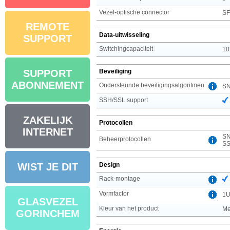
Vezel-optische connector
SF
REMOTE
Data-uitwisseling
SUPPORT
Switchingcapaciteit
10
Beveiliging
SUPPORT
ABONNEMENT
Ondersteunde beveiligingsalgoritmen
S
SSH/SSL support
ZAKELIJK
Protocollen
INTERNET
SN
Beheerprotocollen
SS
Design
WIST JE DIT
Rack-montage
Vormfactor
1
GLASVEZEL
Kleur van het product
Me
GORINCHEM