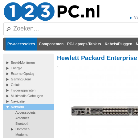
Vó
Pc-accessoires
Componenten
PC/Laptops/Tablets
Kabels/Pluggen
M
Hewlett Packard Enterpris
Beeld/Monitoren
Energie
Externe Opslag
Gaming Gear
Geluid
Invoerapparaten
Multimedia Geheugen
Navigatie
Netwerk
Accesspoints
Antennes
Bluetooth
Domotica
Modems