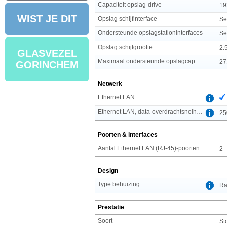
Capaciteit opslag-drive
19
WIST JE DIT
Opslag schijfinterface
Se
Ondersteunde opslagstationinterfaces
Se
Opslag schijfgrootte
2.5
GLASVEZEL
Maximaal ondersteunde opslagcapaciteit
27
GORINCHEM
Netwerk
Ethernet LAN
Ethernet LAN, data-overdrachtsnelheden
25
Poorten & interfaces
Aantal Ethernet LAN (RJ-45)-poorten
2
Design
Type behuizing
Ra
Prestatie
Soort
St