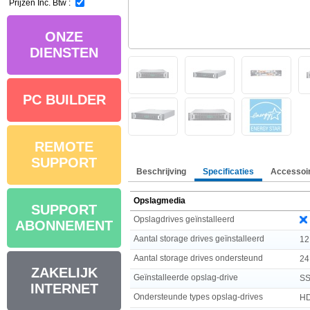
Prijzen Inc. Btw :
ONZE
DIENSTEN
PC BUILDER
REMOTE
SUPPORT
Beschrijving
Specificaties
Accessoi
Opslagmedia
SUPPORT
Opslagdrives geïnstalleerd
ABONNEMENT
Aantal storage drives geïnstalleerd
12
Aantal storage drives ondersteund
24
ZAKELIJK
Geïnstalleerde opslag-drive
S
INTERNET
Ondersteunde types opslag-drives
H