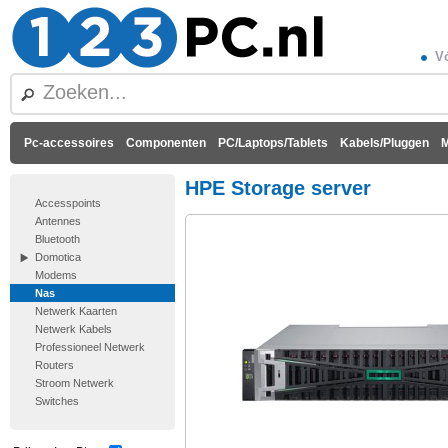
Vó
Pc-accessoires
Componenten
PC/Laptops/Tablets
Kabels/Pluggen
M
HPE Storage server
Accesspoints
Antennes
Bluetooth
Domotica
Modems
Nas
Netwerk Kaarten
Netwerk Kabels
Professioneel Netwerk
Routers
Stroom Netwerk
Switches